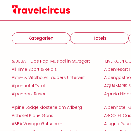
Kategorien
Hotels
& JULIA – Das Pop-Musical in Stuttgart
1LIVE KÖLN 
All Time Sport & Relais
Alpenresort 
Aktiv- & Vitalhotel Taubers Unterwirt
Alpengastho
Alpenhotel Tyrol
AQUAMARIS S
Alpenpark Resort
Arpuria Hid
Alpine Lodge Klösterle am Arlberg
Alpenhotel Ka
Arthotel Blaue Gans
ARCOTEL Cast
ABBA Voyage Gutschein
Allegria Reso