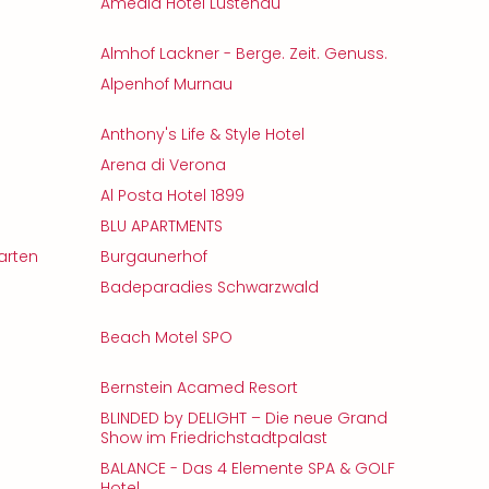
Amedia Hotel Lustenau
Almhof Lackner - Berge. Zeit. Genuss.
Alpenhof Murnau
Anthony's Life & Style Hotel
Arena di Verona
Al Posta Hotel 1899
BLU APARTMENTS
arten
Burgaunerhof
Badeparadies Schwarzwald
g
Beach Motel SPO
Bernstein Acamed Resort
BLINDED by DELIGHT – Die neue Grand
Show im Friedrichstadtpalast
BALANCE - Das 4 Elemente SPA & GOLF
Hotel