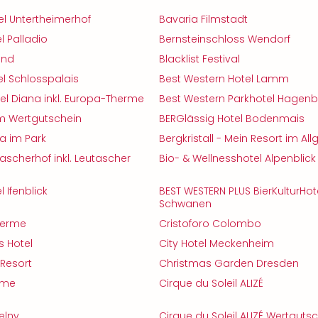
l Untertheimerhof
Bavaria Filmstadt
l Palladio
Bernsteinschloss Wendorf
and
Blacklist Festival
l Schlosspalais
Best Western Hotel Lamm
el Diana inkl. Europa-Therme
Best Western Parkhotel Hagen
 Wertgutschein
BERGlässig Hotel Bodenmais
pa im Park
Bergkristall - Mein Resort im All
ascherhof inkl. Leutascher
Bio- & Wellnesshotel Alpenblick
 Ifenblick
BEST WESTERN PLUS BierKulturHot
Schwanen
herme
Cristoforo Colombo
s Hotel
City Hotel Meckenheim
Resort
Christmas Garden Dresden
rme
Cirque du Soleil ALIZÉ
elny
Cirque du Soleil ALIZÉ Wertguts