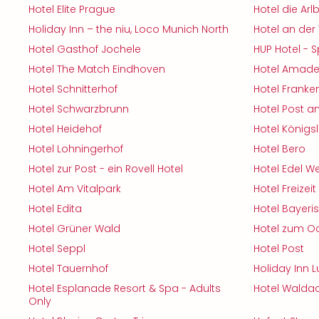
Hotel Elite Prague
Hotel die Arl
Holiday Inn – the niu, Loco Munich North
Hotel an de
Hotel Gasthof Jochele
HUP Hotel - S
Hotel The Match Eindhoven
Hotel Amade
Hotel Schnitterhof
Hotel Franke
Hotel Schwarzbrunn
Hotel Post a
Hotel Heidehof
Hotel Königsl
Hotel Lohningerhof
Hotel Bero
Hotel zur Post - ein Rovell Hotel
Hotel Edel W
Hotel Am Vitalpark
Hotel Freizeit 
Hotel Edita
Hotel Bayeri
Hotel Grüner Wald
Hotel zum O
Hotel Seppl
Hotel Post
Hotel Tauernhof
Holiday Inn 
Hotel Esplanade Resort & Spa - Adults
Hotel Waldac
Only