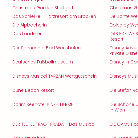
Christmas Garden Stuttgart
Christmas G
Das Schierke – Harzresort am Brocken
De Bonte We
Die Alpbacherin
Dolce by Wy
Das Landerer
DAS EDELWEIS
Resort
Der Sonnenhof Bad Wörishofen
Disney Adven
Private Disn
Deutsches Fußballmuseum
Disney in Con
Disneys Musical TARZAN Wertgutschein
Disneys Mus
Dune Beach Resort
Die Stefan Ra
Dorint Seehotel BINZ-THERME
Die Schöne u
in Wien
DER TEUFEL TRÄGT PRADA – Das Musical
DIE GAMS Hot