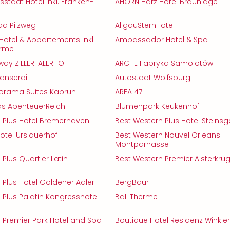
stadt Hotel inkl. Franken-
AHORN Harz Hotel Braunlage
ad Pilzweg
AllgäuSternHotel
 Hotel & Appartements inkl.
Ambassador Hotel & Spa
erme
way ZILLERTALERHOF
ARCHE Fabryka Samolotów
anserai
Autostadt Wolfsburg
orama Suites Kaprun
AREA 47
as AbenteuerReich
Blumenpark Keukenhof
 Plus Hotel Bremerhaven
Best Western Plus Hotel Steinsg
otel Urslauerhof
Best Western Nouvel Orleans
Montparnasse
Plus Quartier Latin
Best Western Premier Alsterkru
 Plus Hotel Goldener Adler
BergBaur
 Plus Palatin Kongresshotel
Bali Therme
 Premier Park Hotel and Spa
Boutique Hotel Residenz Winkler