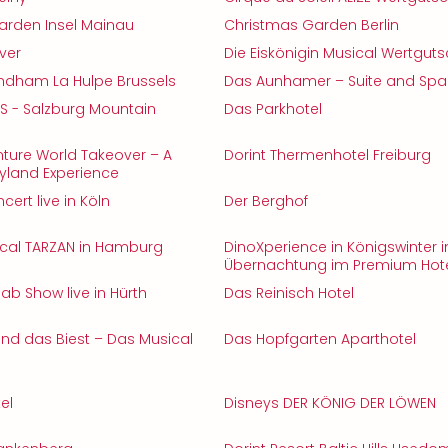
arden Insel Mainau
Christmas Garden Berlin
ver
Die Eiskönigin Musical Wertguts
ndham La Hulpe Brussels
Das Aunhamer – Suite and Spa
S - Salzburg Mountain
Das Parkhotel
ture World Takeover – A
Dorint Thermenhotel Freiburg
eyland Experience
cert live in Köln
Der Berghof
ical TARZAN in Hamburg
DinoXperience in Königswinter in
Übernachtung im Premium Hot
ab Show live in Hürth
Das Reinisch Hotel
nd das Biest – Das Musical
Das Hopfgarten Aparthotel
el
Disneys DER KÖNIG DER LÖWEN