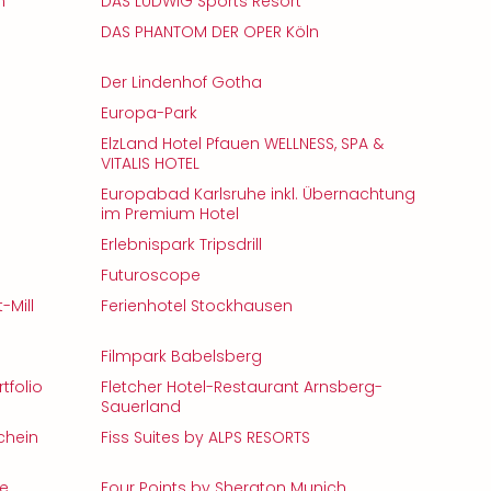
m
DAS LUDWIG Sports Resort
DAS PHANTOM DER OPER Köln
Der Lindenhof Gotha
Europa-Park
ElzLand Hotel Pfauen WELLNESS, SPA &
VITALIS HOTEL
Europabad Karlsruhe inkl. Übernachtung
im Premium Hotel
Erlebnispark Tripsdrill
Futuroscope
-Mill
Ferienhotel Stockhausen
Filmpark Babelsberg
tfolio
Fletcher Hotel-Restaurant Arnsberg-
Sauerland
chein
Fiss Suites by ALPS RESORTS
ee
Four Points by Sheraton Munich