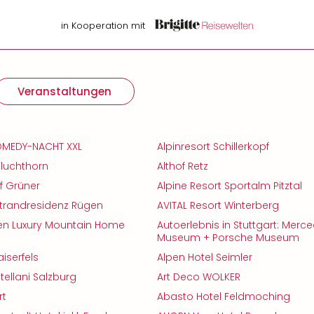
in Kooperation mit
Veranstaltungen
COMEDY-NACHT XXL
Alpinresort Schillerkopf
Fluchthorn
Althof Retz
f Grüner
Alpine Resort Sportalm Pitztal
trandresidenz Rügen
AVITAL Resort Winterberg
den Luxury Mountain Home
Autoerlebnis in Stuttgart: Mer
Museum + Porsche Museum
iserfels
Alpen Hotel Seimler
ellani Salzburg
Art Deco WOLKER
rt
Abasto Hotel Feldmoching