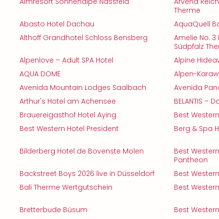
Almresort Sonnenalpe Nassfeld
Arvena Reichs
Therme
Abasto Hotel Dachau
AquaQuell B
Althoff Grandhotel Schloss Bensberg
Amelie No. 3
Südpfalz Th
Alpenlove – Adult SPA Hotel
Alpine Hidea
AQUA DOME
Alpen-Karaw
Avenida Mountain Lodges Saalbach
Avenida Pan
Arthur's Hotel am Achensee
BELANTIS – D
Brauereigasthof Hotel Aying
Best Western
Best Western Hotel President
Berg & Spa H
Bilderberg Hotel de Bovenste Molen
Best Western 
Pantheon
Backstreet Boys 2026 live in Düsseldorf
Best Western
Bali Therme Wertgutschein
Best Western
Bretterbude Büsum
Best Western