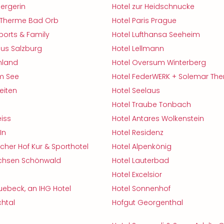
bergerin
Hotel zur Heidschnucke
r Therme Bad Orb
Hotel Paris Prague
ports & Family
Hotel Lufthansa Seeheim
us Salzburg
Hotel Lellmann
nland
Hotel Oversum Winterberg
m See
Hotel FederWERK + Solemar Th
eiten
Hotel Seelaus
Hotel Traube Tonbach
eiss
Hotel Antares Wolkenstein
In
Hotel Residenz
scher Hof Kur & Sporthotel
Hotel Alpenkönig
chsen Schönwald
Hotel Lauterbad
Hotel Excelsior
Luebeck, an IHG Hotel
Hotel Sonnenhof
htal
Hofgut Georgenthal