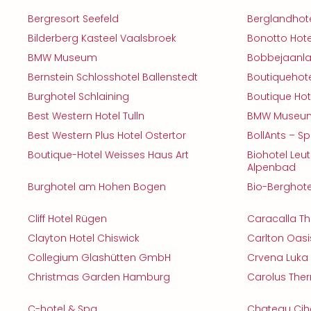
Bergresort Seefeld
Berglandhote
Bilderberg Kasteel Vaalsbroek
Bonotto Hote
BMW Museum
Bobbejaanl
Bernstein Schlosshotel Ballenstedt
Boutiquehote
Burghotel Schlaining
Boutique Hot
Best Western Hotel Tulln
BMW Museum
Best Western Plus Hotel Ostertor
BollAnts – S
Boutique-Hotel Weisses Haus Art
Biohotel Leut
Alpenbad
Burghotel am Hohen Bogen
Bio-Berghotel
Cliff Hotel Rügen
Caracalla T
Clayton Hotel Chiswick
Carlton Oasi
Collegium Glashütten GmbH
Crvena Luka 
Christmas Garden Hamburg
Carolus The
C-hotel & Spa
Chateau Cih