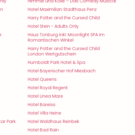
nly
Himmel und Kölle – Das Comedy Musical
en
Hotel Maximilian Stadthaus Penz
Harry Potter and the Cursed Child
Hotel Stein - Adults Only
e
Haus Tonburg inkl. Moonlight SPA im
Romantischen Winkel
Harry Potter and the Cursed Child
London Wertgutschein
Humboldt Park Hotel & Spa
Hotel Bayerischer Hof Miesbach
Hotel Queens
Hotel Royal Regent
h
Hotel Linea Mare
Hotel Bareiss
Hotel Villa Heine
kar Park
Hotel Waldhaus Reinbek
Hotel Bad Rain