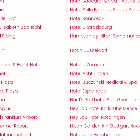
en
Hotel Saccardi & Spa - Adults O
an
Hotel Belle Epoque Baden Bad
rler Hof
Hotel Sonnblick
Elisabeth Bad Ischl
Hotel D Strasbourg
l Piding
Hampton by Hilton Swinemünd
in
Hilton Düsseldorf
ness & Event Hotel
Hotel U Zamecku
hof
Hotel Acht Linden
 Plaza
Hotel Buczyński Medical & Spa
ad Plaza
Hotel Esplanade
tha
Hartl's Parkhotel Bad Griesbac
ropius
Hey Lou Hotel Karlsruhe Messe
 Frankfurt Airport
Hey Lou Hotel Nördlingen
herme-Resort
Hilton Garden Inn Stuttgart Nec
afenrundfahrt
Hotel zum Hirschen Lam