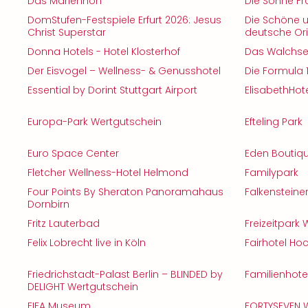
Das Marienhöh
Die Sonne F
DomStufen-Festspiele Erfurt 2026: Jesus
Die Schöne u
Christ Superstar
deutsche Ori
Donna Hotels - Hotel Klosterhof
Das Walchsee
Der Eisvogel – Wellness- & Genusshotel
Die Formula 
Essential by Dorint Stuttgart Airport
ElisabethHot
Europa-Park Wertgutschein
Efteling Park
Euro Space Center
Eden Boutiq
Fletcher Wellness-Hotel Helmond
Familypark
Four Points By Sheraton Panoramahaus
Falkensteine
Dornbirn
Fritz Lauterbad
Freizeitpark
Felix Lobrecht live in Köln
Fairhotel Hoc
Friedrichstadt-Palast Berlin – BLINDED by
Familienhot
DELIGHT Wertgutschein
FIFA Museum
FORTYSEVEN 