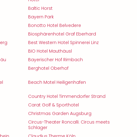
Baltic Horst
Bayern Park
Bonotto Hotel Belvedere
Biosphärenhotel Graf Eberhard
berg
Best Western Hotel Spinnerei Linz
BIO Hotel Mauthäusl
gäu
Bayerischer Hof Rimbach
Berghotel Oberhof
el
Beach Motel Heiligenhafen
Country Hotel Timmendorfer Strand
Carat Golf & Sporthotel
Christmas Garden Augsburg
Circus-Theater Roncalli: Circus meets
Schlager
chein
Claudius Therme Köln