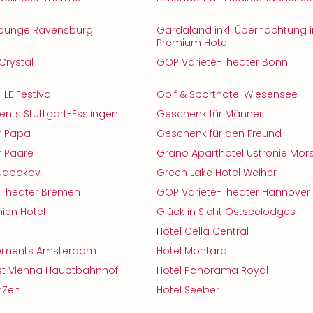
 Lounge Ravensburg
Gardaland inkl. Übernachtung 
Premium Hotel
Crystal
GOP Varieté-Theater Bonn
E Festival
Golf & Sporthotel Wiesensee
nts Stuttgart-Esslingen
Geschenk für Männer
r Papa
Geschenk für den Freund
r Paare
Grano Aparthotel Ustronie Mors
Nabokov
Green Lake Hotel Weiher
-Theater Bremen
GOP Varieté-Theater Hannover
ien Hotel
Glück in Sicht Ostseelodges
Hotel Cella Central
Elements Amsterdam
Hotel Montara
ist Vienna Hauptbahnhof
Hotel Panorama Royal
Zeit
Hotel Seeber