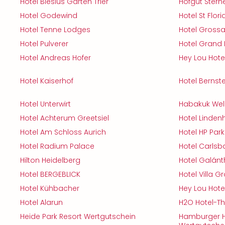
Hotel Blesius Garten Trier
Hofgut Stern
Hotel Godewind
Hotel St Flori
Hotel Tenne Lodges
Hotel Grossa
Hotel Pulverer
Hotel Grand 
Hotel Andreas Hofer
Hey Lou Hote
Hotel Kaiserhof
Hotel Bernste
Hotel Unterwirt
Habakuk Well
Hotel Achterum Greetsiel
Hotel Linden
Hotel Am Schloss Aurich
Hotel HP Park
Hotel Radium Palace
Hotel Carlsb
Hilton Heidelberg
Hotel Galán
Hotel BERGEBLICK
Hotel Villa G
Hotel Kühbacher
Hey Lou Hotel
Hotel Alarun
H2O Hotel-T
Heide Park Resort Wertgutschein
Hamburger H