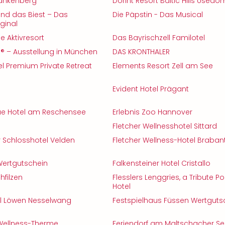
rankenberg
Dorint Resort Baltic Hills Usedo
nd das Biest – Das
Die Päpstin - Das Musical
ginal
 Aktivresort
Das Bayrischzell Familotel
1® – Ausstellung in München
DAS KRONTHALER
el Premium Private Retreat
Elements Resort Zell am See
Evident Hotel Prägant
ue Hotel am Reschensee
Erlebnis Zoo Hannover
Fletcher Wellnesshotel Sittard
r Schlosshotel Velden
Fletcher Wellness-Hotel Brabant
 Wertgutschein
Falkensteiner Hotel Cristallo
hfilzen
Flesslers Lenggries, a Tribute Por
Hotel
el Löwen Nesselwang
Festspielhaus Füssen Wertguts
Wellness-Therme
Feriendorf am Maltschacher S