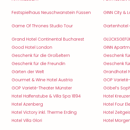
Festspielhaus Neuschwanstein Füssen
GINN City &
Game Of Thrones Studio Tour
Gartenhotel 
Grand Hotel Continental Bucharest
GLÜCKSGEFÜHL
Good Hotel London
GINN Apartme
Geschenk für die Großeltern
Geschenk fü
Geschenk für die Freundin
Geschenk fü
Gärten der Welt
Grandhotel 
Gourmet & Wine Hotel Austria
GOP Varieté
GOP Varieté-Theater Münster
Göbel’s Soph
Hotel Halfenstube & Villa Spa 1894
Hotel Kreuzer
Hotel Azenberg
Hotel Four 
Hotel Victory inkl. Therme Erding
Hotel Zeitge
Hotel Villa Glori
Hotel Morgen