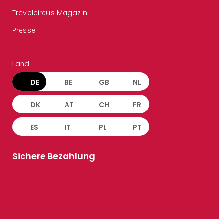
Travelcircus Magazin
Presse
Land
DE
BE
GB
NL
DK
AT
CH
FR
ES
IT
PL
PT
Sichere Bezahlung