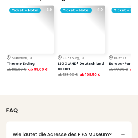
3.9
4.0
Ticket + Hotel
Ticket + Hotel
Ticket + Hot
München, DE
Günzburg, DE
Rust, DE
Therme Erding
LEGOLAND® Deutschland
Europa-Park
Resort
ab
132,00 €
ab
99,00 €
ab
177,00 €
ab
1
ab
138,00 €
ab
108,50 €
FAQ
Wie lautet die Adresse des FIFA Museum?