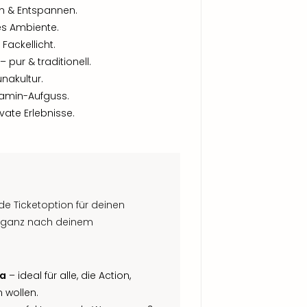
n & Entspannen.
hes Ambiente.
Fackellicht.
– pur & traditionell.
unakultur.
vitamin-Aufguss.
ivate Erlebnisse.
.
de Ticketoption für deinen
ganz nach deinem
na
– ideal für alle, die Action,
 wollen.