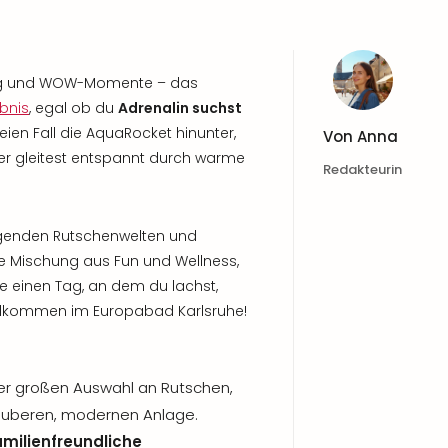
nung und WOW-Momente – das
ebnis
, egal ob du
Adrenalin suchst
freien Fall die AquaRocket hinunter,
Von
Anna
der gleitest entspannt durch warme
Redakteurin
egenden Rutschenwelten und
e Mischung aus Fun und Wellness,
e einen Tag, an dem du lachst,
 willkommen im Europabad Karlsruhe!
r großen Auswahl an Rutschen,
auberen, modernen Anlage.
amilienfreundliche