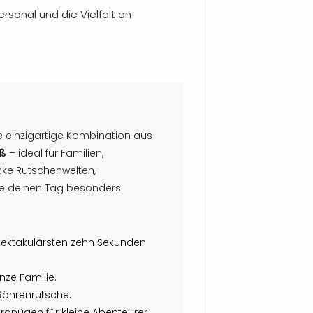
ersonal und die Vielfalt an
e einzigartige Kombination aus
aß
– ideal für Familien,
cke Rutschenwelten,
e deinen Tag besonders
spektakulärsten zehn Sekunden
anze Familie.
öhrenrutsche.
rgnügen für kleine Abenteurer.