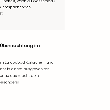
– perfekt, wenn du Wasserspaß
 & entspannenden
t.
 Übernachtung im
ion im Europabad Karlsruhe – und
nnt in einem ausgewählten
Genau das macht dein
besonders!