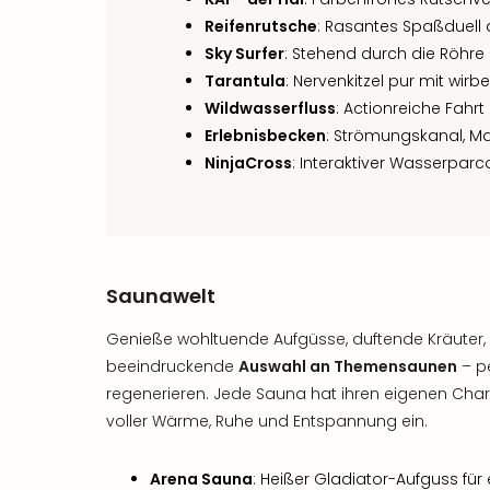
Reifenrutsche
: Rasantes Spaßduell 
Sky Surfer
: Stehend durch die Röhre 
Tarantula
: Nervenkitzel pur mit wirb
Wildwasserfluss
: Actionreiche Fah
Erlebnisbecken
: Strömungskanal, M
NinjaCross
: Interaktiver Wasserparco
Saunawelt
Genieße wohltuende Aufgüsse, duftende Kräuter
beeindruckende
Auswahl an Themensaunen
– pe
regenerieren. Jede Sauna hat ihren eigenen Chara
voller Wärme, Ruhe und Entspannung ein.
Arena Sauna
: Heißer Gladiator-Aufguss für