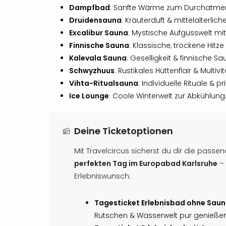
Dampfbad
: Sanfte Wärme zum Durchatme
Druidensauna
: Kräuterduft & mittelalterlic
Excalibur Sauna
: Mystische Aufgusswelt mit 
Finnische Sauna
: Klassische, trockene Hitze 
Kalevala Sauna
: Geselligkeit & finnische Sa
Schwyzhuus
: Rustikales Hüttenflair & Multi
Vihta-Ritualsauna
: Individuelle Rituale & pr
Ice Lounge
: Coole Winterwelt zur Abkühlung
Deine Ticketoptionen
Mit Travelcircus sicherst du dir die passen
perfekten Tag im Europabad Karlsruhe
– 
Erlebniswunsch:
Tagesticket Erlebnisbad ohne Sau
Rutschen & Wasserwelt pur genießen