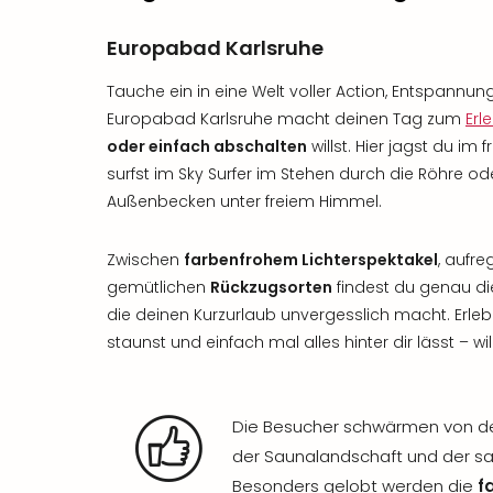
Europabad Karlsruhe
Tauche ein in eine Welt voller Action, Entspan
Europabad Karlsruhe macht deinen Tag zum
Erl
oder einfach abschalten
willst. Hier jagst du im 
surfst im Sky Surfer im Stehen durch die Röhre o
Außenbecken unter freiem Himmel.
Zwischen
farbenfrohem Lichterspektakel
, aufr
gemütlichen
Rückzugsorten
findest du genau di
die deinen Kurzurlaub unvergesslich macht. Erleb
staunst und einfach mal alles hinter dir lässt –
Die Besucher schwärmen von de
der Saunalandschaft und der s
Besonders gelobt werden die
f