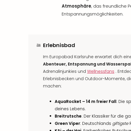
Atmosphäre
, das freundliche P
Entspannungsmöglichkeiten.
Erlebnisbad
Im Europabad Karlsruhe erwartet dich ein
Abenteuer, Entspannung und Wassersp
Adrenalinjunkies und
Wellnessfans
. Entde
Erlebnisbecken und Outdoor-Momente, di
machen:
AquaRocket – 14 m freier Fall
: Die 
deines Lebens.
Breitrutsche
: Der Klassiker für die g
Green Viper
: Deutschlands
giftigste
R
KAi – der Hai
: Farbenfrohes Rutschve