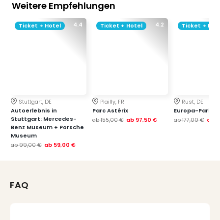
Weitere Empfehlungen
4.4
4.2
Ticket + Hotel
Ticket + Hotel
Ticket + Hot
Stuttgart, DE
Plailly, FR
Rust, DE
Autoerlebnis in
Parc Astérix
Europa-Park
Stuttgart: Mercedes-
ab
155,00 €
ab
97,50 €
ab
177,00 €
ab
1
Benz Museum + Porsche
Museum
ab
99,00 €
ab
59,00 €
FAQ