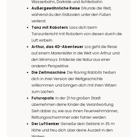
Wasserbahn, Darkride und Achterbahn.
Außergewöhnliche Reise
: Erkunde die Welt,
während du den Erdboden unter den Füßen
verlierst.
Tanz mit Robotern
: Lass dich beim
Tanzunterricht mit Robotern von diesen durch die
Luft wirbeln.
Arthur, das 4D-Abenteuer
: Los geht die Reise
auf einem Marienkäfer in die Welt von Arthur und
den Minimoys. Entdecke die Natur aus einer
anderen Perspektive.
Die Zeitmaschine
: Die Raving Rabbits heißen
dich in ihrer Version der Weltgeschichte
willkommen und bringen dich mit ihren Witzen
zum Lachen.
Futuropolis
: In der 21 ha großen Stadt
übernehmen deine Kinder die Verantwortung.
Sieh dabei zu, wie aus ihnen Feuerwehrmänner,
Rettungsschwimmer oder Fahrer werden.
Der Luftlenker
: Genieße dein Getränk in 35 m
Höhe und freu dich über deine Auszeit in den
Wolken.