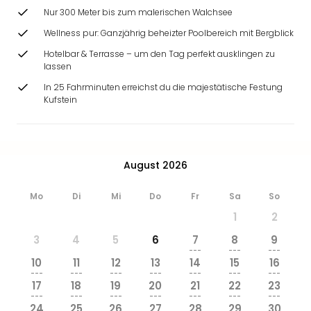
Nur 300 Meter bis zum malerischen Walchsee
Wellness pur: Ganzjährig beheizter Poolbereich mit Bergblick
Hotelbar & Terrasse – um den Tag perfekt ausklingen zu
lassen
In 25 Fahrminuten erreichst du die majestätische Festung
Kufstein
August 2026
Mo
Di
Mi
Do
Fr
Sa
So
1
2
3
4
5
6
7
8
9
---
---
---
10
11
12
13
14
15
16
---
---
---
---
---
---
---
17
18
19
20
21
22
23
---
---
---
---
---
---
---
24
25
26
27
28
29
30