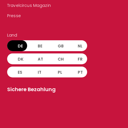
Travelcircus Magazin
Presse
Land
DE
BE
GB
NL
DK
AT
CH
FR
ES
IT
PL
PT
Sichere Bezahlung