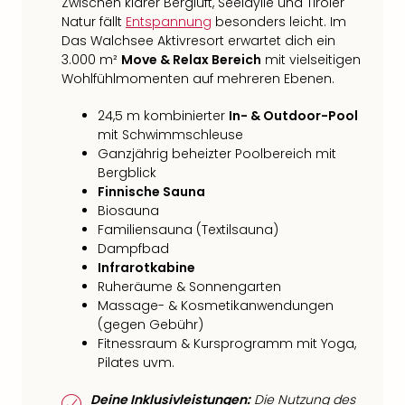
Zwischen klarer Bergluft, Seeidylle und Tiroler
Natur fällt
Entspannung
besonders leicht. Im
Das Walchsee Aktivresort erwartet dich ein
3.000 m²
Move & Relax Bereich
mit vielseitigen
Wohlfühlmomenten auf mehreren Ebenen.
24,5 m kombinierter
In- & Outdoor-Pool
mit Schwimmschleuse
Ganzjährig beheizter Poolbereich mit
Bergblick
Finnische Sauna
Biosauna
Familiensauna (Textilsauna)
Dampfbad
Infrarotkabine
Ruheräume & Sonnengarten
Massage- & Kosmetikanwendungen
(gegen Gebühr)
Fitnessraum & Kursprogramm mit Yoga,
Pilates uvm.
Deine Inklusivleistungen:
Die Nutzung des