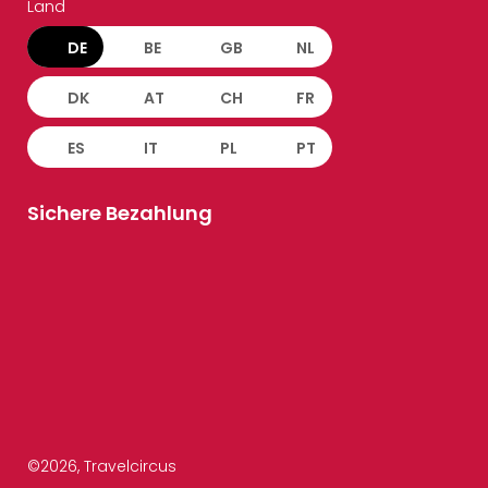
Land
DE
BE
GB
NL
DK
AT
CH
FR
ES
IT
PL
PT
Sichere Bezahlung
©
2026
, Travelcircus