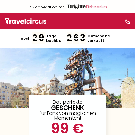
in Kooperation mit
2
9
2
6
3
Tage
Gutscheine
noch
buchbar
verkauft
Das perfekte
GESCHENK
für Fans von magischen
Momenten!
99 €