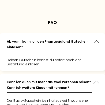
en für Kinder
ategorien
tparkspaß!
.
.
Angebot gerade an
land. Der
hr einen
rks für uns
 es geliebt
 über
Super für
s war es
us im
urlaub."
s
land
FAQ
 mal aus
! Es hat
hnten
r geklappt
 raus zu
Hotel war
Gerne
d meine
Ab wann kann ich den Phantasialand Gutschein
war
einlösen?
!"
Deinen Gutschein kannst du sofort nach der
Bezahlung einlösen.
Kann ich auch mit mehr als zwei Personen reisen?
Kann ich weitere Kinder mitnehmen?
Der Basis-Gutschein beinhaltet zwei Erwachsene
oder einen Erwachsenen und ein Kind.