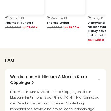
Zirndorf, DE
München, DE
Paris, FR
Playmobil Funpark
Therme Erding
Disneyland Paris
für Disneyland
ab
99,00 €
ab
79,00 €
ab
132,00 €
ab
99,00 €
Disney Advent
inkl. Hotelübe
ab
119,00 €
FAQ
Was ist das Märklineum & Märklin Store
Göppingen?
Das Märklineum & Märklin Store Göppingen ist ein
Museum im Firmensitz der Firma Märklin. Hier kannst du
die Geschichte der Firma in einer Ausstellung
kennenlernen sowie eine große Modellbahnanlage