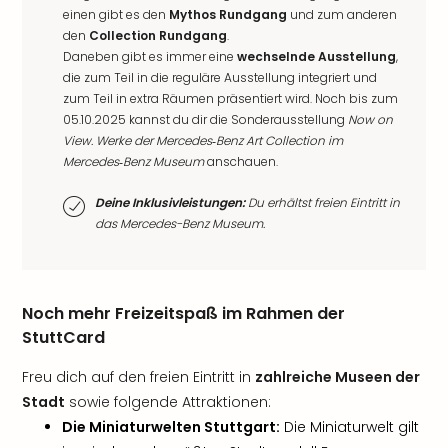
einen gibt es den
Mythos Rundgang
und zum anderen
den
Collection Rundgang
.
Daneben gibt es immer eine
wechselnde Ausstellung
,
die zum Teil in die reguläre Ausstellung integriert und
zum Teil in extra Räumen präsentiert wird. Noch bis zum
05.10.2025 kannst du dir die Sonderausstellung
Now on
View. Werke der Mercedes‑Benz Art Collection im
Mercedes‑Benz Museum
anschauen.
Deine Inklusivleistungen:
Du erhältst freien Eintritt in
das Mercedes-Benz Museum.
Noch mehr Freizeitspaß im Rahmen der
StuttCard
Freu dich auf den freien Eintritt in
zahlreiche Museen der
Stadt
sowie folgende Attraktionen:
Die Miniaturwelten Stuttgart:
Die Miniaturwelt gilt