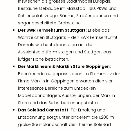
inzwischen als größtes Stadtmodell Europas.
Bestaune Gebäude im Maßstab 1:160, PKWs und
Schienenfahrzeuge, Bäume, Straßenbahnen und
sogar beschriftete Grabsteine.
Der SWR Fernsehturm Stuttgart:
Erlebe das
Wahrzeichen Stuttgarts – den SWR Fernsehturm!
Damals wie heute kannst du auf die
Aussichtsplattform steigen und Stuttgart aus
luftiger Höhe betrachten.
Der Märklineum & Märklin Store Göppingen:
Bahnfreunde aufgepasst, denn im Stammsitz der
Firma Märklin in Göppingen erwarten dich vier
interessante Bereiche zum Entdecken –
Modellbahnanlagen, Ausstellungen, der Märklin
Store und das Selbstbedienungsbistro.
Das SoleBad Cannstatt:
Für Erholung und
Entspannung sorgt unter anderem die 1.200 m²
große Saunalandschaft der Therme SoleBad