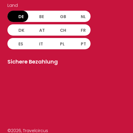
Land
DE
BE
GB
NL
DK
AT
CH
FR
ES
IT
PL
PT
Sichere Bezahlung
©
2026
, Travelcircus