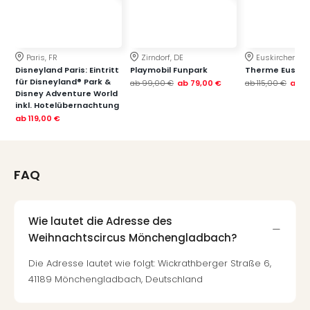
Paris, FR
Zirndorf, DE
Euskirchen, DE
Disneyland Paris: Eintritt
Playmobil Funpark
Therme Euskir
für Disneyland® Park &
ab
99,00 €
ab
79,00 €
ab
115,00 €
ab
7
Disney Adventure World
inkl. Hotelübernachtung
ab
119,00 €
FAQ
Wie lautet die Adresse des
Weihnachtscircus Mönchengladbach?
Die Adresse lautet wie folgt: Wickrathberger Straße 6,
41189 Mönchengladbach, Deutschland