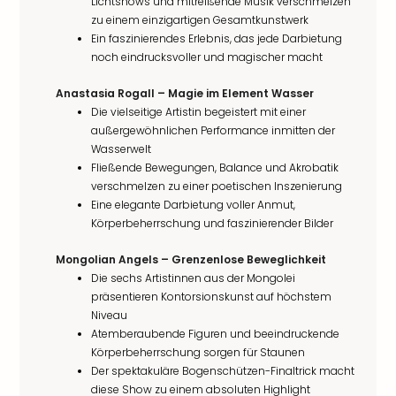
Lichtshows und mitreißende Musik verschmelzen
zu einem einzigartigen Gesamtkunstwerk
Ein faszinierendes Erlebnis, das jede Darbietung
noch eindrucksvoller und magischer macht
Anastasia Rogall – Magie im Element Wasser
Die vielseitige Artistin begeistert mit einer
außergewöhnlichen Performance inmitten der
Wasserwelt
Fließende Bewegungen, Balance und Akrobatik
verschmelzen zu einer poetischen Inszenierung
Eine elegante Darbietung voller Anmut,
Körperbeherrschung und faszinierender Bilder
Mongolian Angels – Grenzenlose Beweglichkeit
Die sechs Artistinnen aus der Mongolei
präsentieren Kontorsionskunst auf höchstem
Niveau
Atemberaubende Figuren und beeindruckende
Körperbeherrschung sorgen für Staunen
Der spektakuläre Bogenschützen-Finaltrick macht
diese Show zu einem absoluten Highlight