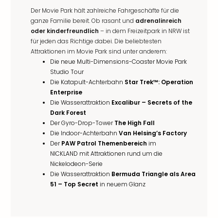
Der Movie Park hält zahlreiche Fahrgeschäfte für die
ganze Familie bereit. Ob rasant und
adrenalinreich
oder kinderfreundlich
– in dem Freizeitpark in NRW ist
für jeden das Richtige dabei. Die beliebtesten
Attraktionen im Movie Park sind unter anderem:
Die neue Multi-Dimensions-Coaster Movie Park
Studio Tour
Die Katapult-Achterbahn
Star Trek™: Operation
Enterprise
Die Wasserattraktion
Excalibur – Secrets of the
Dark Forest
Der Gyro-Drop-Tower
The High Fall
Die Indoor-Achterbahn
Van Helsing’s Factory
Der
PAW Patrol Themenbereich
im
NICKLAND mit Attraktionen rund um die
Nickelodeon-Serie
Die Wasserattraktion
Bermuda Triangle als Area
51 – Top Secret
in neuem Glanz