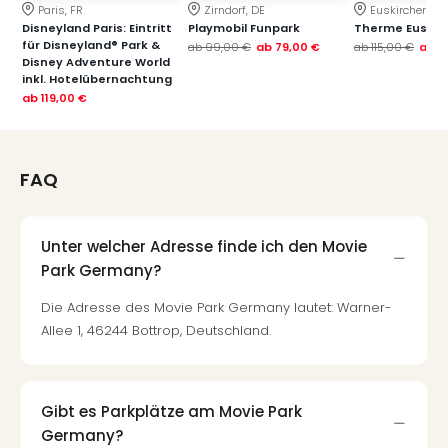
Paris, FR
Zirndorf, DE
Euskirchen, DE
Disneyland Paris: Eintritt
Playmobil Funpark
Therme Euskir
für Disneyland® Park &
ab
99,00 €
ab
79,00 €
ab
115,00 €
ab
7
Disney Adventure World
inkl. Hotelübernachtung
ab
119,00 €
FAQ
Unter welcher Adresse finde ich den Movie
Park Germany?
Die Adresse des Movie Park Germany lautet: Warner-
Allee 1, 46244 Bottrop, Deutschland.
Gibt es Parkplätze am Movie Park
Germany?