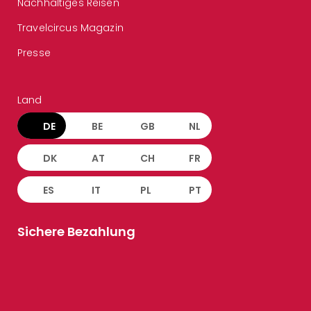
Nachhaltiges Reisen
Travelcircus Magazin
Presse
Land
DE
BE
GB
NL
DK
AT
CH
FR
ES
IT
PL
PT
Sichere Bezahlung