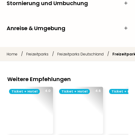
Stornierung und Umbuchung
Anreise & Umgebung
/
/
/
Home
Freizeitparks
Freizeitparks Deutschland
Freizeitpar
Weitere Empfehlungen
4.0
4.6
Ticket + Hotel
Ticket + Hotel
Ticket + Hot