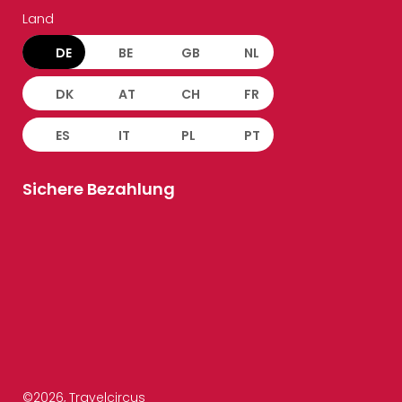
Land
DE
BE
GB
NL
DK
AT
CH
FR
ES
IT
PL
PT
Sichere Bezahlung
©
2026
, Travelcircus