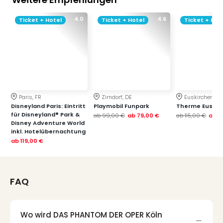
4.0
4.6
Ticket + Hotel
Ticket + Hotel
Ticket + Hot
Paris, FR
Zirndorf, DE
Euskirchen, DE
Disneyland Paris: Eintritt
Playmobil Funpark
Therme Euskir
für Disneyland® Park &
ab
99,00 €
ab
79,00 €
ab
115,00 €
ab
7
Disney Adventure World
inkl. Hotelübernachtung
ab
119,00 €
FAQ
Wo wird DAS PHANTOM DER OPER Köln