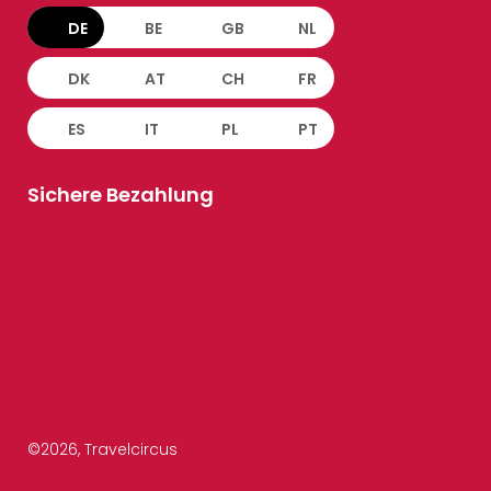
DE
BE
GB
NL
DK
AT
CH
FR
ES
IT
PL
PT
Sichere Bezahlung
©
2026
, Travelcircus