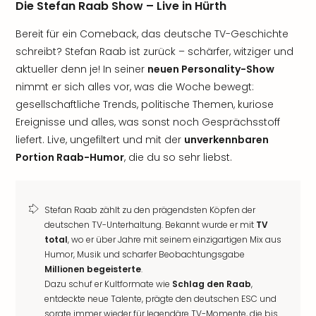
Die Stefan Raab Show – Live in Hürth
Bereit für ein Comeback, das deutsche TV-Geschichte
schreibt? Stefan Raab ist zurück – schärfer, witziger und
aktueller denn je! In seiner
neuen Personality-Show
nimmt er sich alles vor, was die Woche bewegt:
gesellschaftliche Trends, politische Themen, kuriose
Ereignisse und alles, was sonst noch Gesprächsstoff
liefert. Live, ungefiltert und mit der
unverkennbaren
Portion Raab-Humor
, die du so sehr liebst.
Stefan Raab zählt zu den prägendsten Köpfen der
deutschen TV-Unterhaltung. Bekannt wurde er mit
TV
total
, wo er über Jahre mit seinem einzigartigen Mix aus
Humor, Musik und scharfer Beobachtungsgabe
Millionen begeisterte
.
Dazu schuf er Kultformate wie
Schlag den Raab
,
entdeckte neue Talente, prägte den deutschen ESC und
sorgte immer wieder für legendäre TV-Momente, die bis