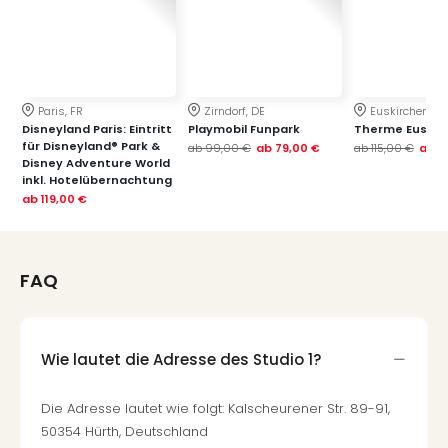
Paris, FR
Zirndorf, DE
Euskirchen, DE
Disneyland Paris: Eintritt
Playmobil Funpark
Therme Euskir
für Disneyland® Park &
ab
99,00 €
ab
79,00 €
ab
115,00 €
ab
7
Disney Adventure World
inkl. Hotelübernachtung
ab
119,00 €
FAQ
Wie lautet die Adresse des Studio 1?
Die Adresse lautet wie folgt: Kalscheurener Str. 89-91,
50354 Hürth, Deutschland