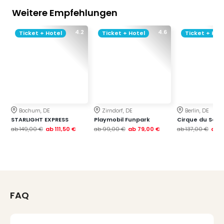
Weitere Empfehlungen
4.2
4.6
Ticket + Hotel
Ticket + Hotel
Ticket + Hot
Bochum, DE
Zirndorf, DE
Berlin, DE
STARLIGHT EXPRESS
Playmobil Funpark
Cirque du Soleil
ab
149,00 €
ab
111,50 €
ab
99,00 €
ab
79,00 €
ab
137,00 €
ab
1
FAQ