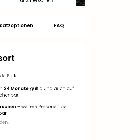
für 2 Personen
satzoptionen
FAQ
sort
ide Park
in
24 Monate
gültig und auch auf
echenbar
Personen
– weitere Personen bei
bar
den.