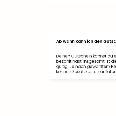
+
+
Füge
Verlängere
weitere Reisende
deinen Aufenthalt für
hinzu und
profitiere von
mehr Freizeit-Spaß.
attraktiven
Konditionen für Kinder
.
Ab wann kann ich den Gutsc
Deinen Gutschein kannst du e
bezahlt hast. Insgesamt ist d
gültig. Je nach gewähltem R
können Zusatzkosten anfallen