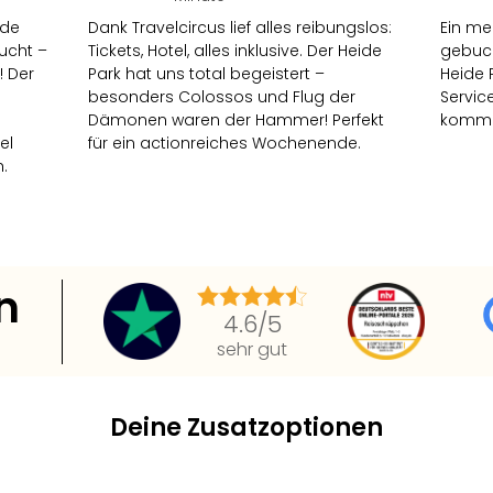
ide
Dank Travelcircus lief alles reibungslos:
Ein me
ucht –
Tickets, Hotel, alles inklusive. Der Heide
gebuch
! Der
Park hat uns total begeistert –
Heide 
besonders Colossos und Flug der
Servic
Dämonen waren der Hammer! Perfekt
kommen
el
für ein actionreiches Wochenende.
.
n
4.6
/5
sehr gut
Deine Zusatzoptionen