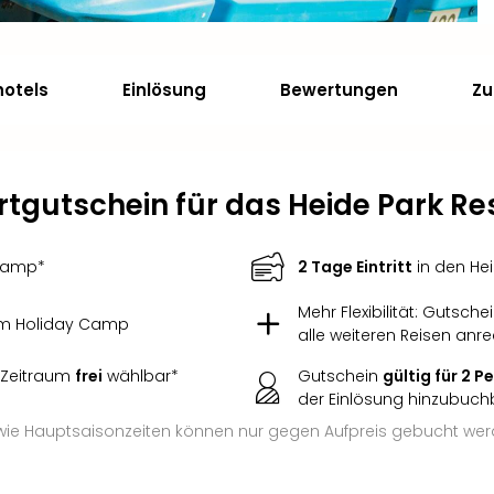
hotels
Einlösung
Bewertungen
Zu
tgutschein für das Heide Park Re
Camp*
2 Tage Eintritt
in den He
Mehr Flexibilität: Gutsche
m Holiday Camp
alle weiteren Reisen anr
 Zeitraum
frei
wählbar*
Gutschein
gültig für 2 
der Einlösung hinzubuch
e Hauptsaisonzeiten können nur gegen Aufpreis gebucht wer