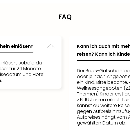
FAQ
hein einlösen?
Kann ich auch mit meh
reisen? Kann ich Kin
inlösen, sobald du
ieser für 24 Monate
Der Basis-Gutschein be
eisedatum und Hotel
oder je nach Angebot 
.
ein Kind. Bitte beacht
Wellnessangeboten (z.B
Thermen) Kinder erst a
z.B. 16 Jahren erlaubt s
kannst du weitere Reis
gegen Aufpreis hinzufü
Aufpreises hängt vom
gewählten Datum ab.