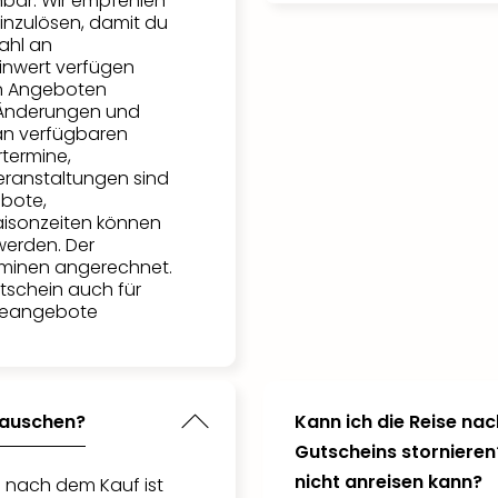
bar. Wir empfehlen
einzulösen, damit du
ahl an
inwert verfügen
n Angeboten
. Änderungen und
an verfügbaren
rtermine,
ranstaltungen sind
bote,
aisonzeiten können
werden. Der
rminen angerechnet.
tschein auch für
eiseangebote
tauschen?
Kann ich die Reise nac
Gutscheins stornieren
nicht anreisen kann?
 nach dem Kauf ist