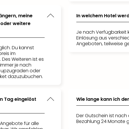
längern, meine
In welchem Hotel wer
oder weitere
Je nach Verfügbarkeit 
Einlösung aus verschie
Angeboten, teilweise g
glich. Du kannst
reis im
 Des Weiteren ist es
Zimmer je nach
s upzugraden oder
aket dazuzubuchen.
m Tag eingelöst
Wie lange kann ich de
Der Gutschein ist nach 
Bezahlung 24 Monate g
 Angebote für alle