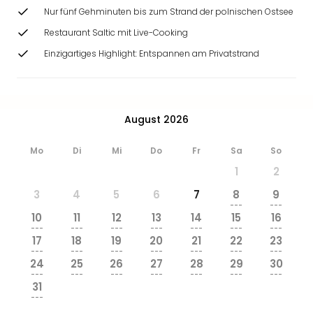
Nur fünf Gehminuten bis zum Strand der polnischen Ostsee
Restaurant Saltic mit Live-Cooking
Einzigartiges Highlight: Entspannen am Privatstrand
August 2026
Mo
Di
Mi
Do
Fr
Sa
So
1
2
3
4
5
6
7
8
9
---
---
10
11
12
13
14
15
16
---
---
---
---
---
---
---
17
18
19
20
21
22
23
---
---
---
---
---
---
---
24
25
26
27
28
29
30
---
---
---
---
---
---
---
31
---