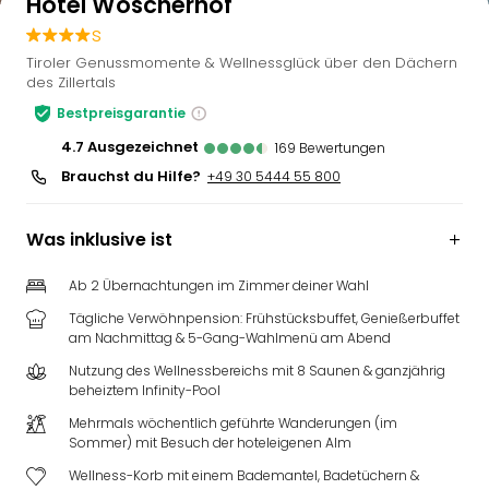
Hotel Wöscherhof
s
Tiroler Genussmomente & Wellnessglück über den Dächern
des Zillertals
Bestpreisgarantie
4.7
ausgezeichnet
169
Bewertungen
Brauchst du Hilfe?
+49 30 5444 55 800
Was inklusive ist
Ab 2 Übernachtungen im Zimmer deiner Wahl
Tägliche Verwöhnpension: Frühstücksbuffet, Genießerbuffet
am Nachmittag & 5-Gang-Wahlmenü am Abend
Nutzung des Wellnessbereichs mit 8 Saunen & ganzjährig
beheiztem Infinity-Pool
Mehrmals wöchentlich geführte Wanderungen (im
Sommer) mit Besuch der hoteleigenen Alm
Wellness-Korb mit einem Bademantel, Badetüchern &