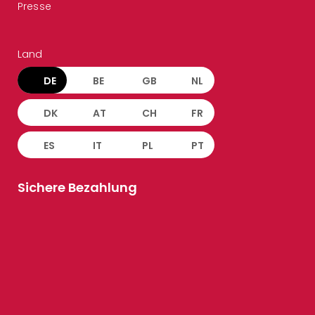
Presse
Land
DE
BE
GB
NL
DK
AT
CH
FR
ES
IT
PL
PT
Sichere Bezahlung