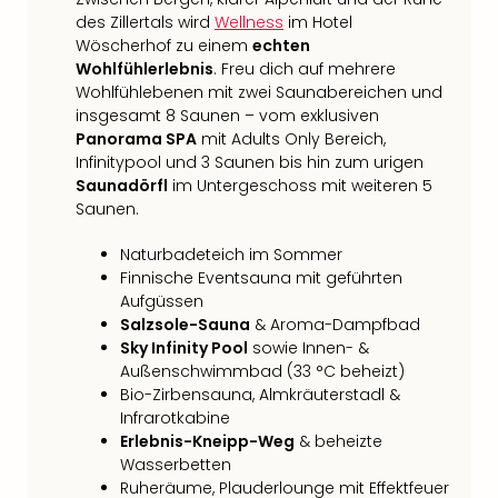
des Zillertals wird
Wellness
im Hotel
Wöscherhof zu einem
echten
Wohlfühlerlebnis
. Freu dich auf mehrere
Wohlfühlebenen mit zwei Saunabereichen und
insgesamt 8 Saunen – vom exklusiven
Panorama SPA
mit Adults Only Bereich,
Infinitypool und 3 Saunen bis hin zum urigen
Saunadörfl
im Untergeschoss mit weiteren 5
Saunen.
Naturbadeteich im Sommer
Finnische Eventsauna mit geführten
Aufgüssen
Salzsole-Sauna
& Aroma-Dampfbad
Sky Infinity Pool
sowie Innen- &
Außenschwimmbad (33 °C beheizt)
Bio-Zirbensauna, Almkräuterstadl &
Infrarotkabine
Erlebnis-Kneipp-Weg
& beheizte
Wasserbetten
Ruheräume, Plauderlounge mit Effektfeuer