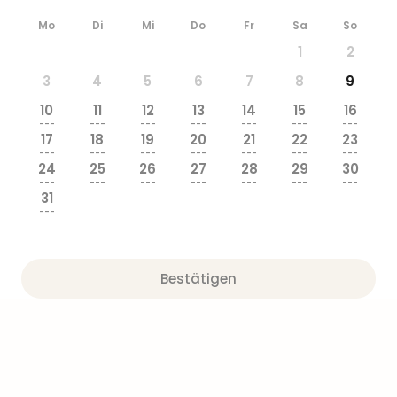
Mo
Di
Mi
Do
Fr
Sa
So
1
2
3
4
5
6
7
8
9
10
11
12
13
14
15
16
---
---
---
---
---
---
---
17
18
19
20
21
22
23
---
---
---
---
---
---
---
24
25
26
27
28
29
30
---
---
---
---
---
---
---
31
---
Bestätigen