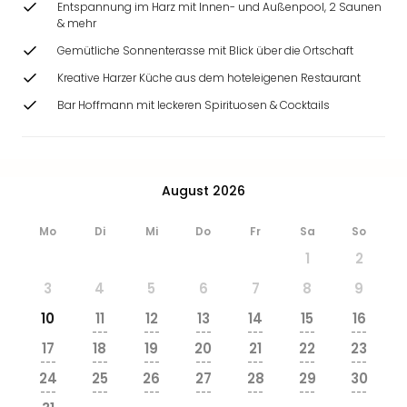
Entspannung im Harz mit Innen- und Außenpool, 2 Saunen
& mehr
Gemütliche Sonnenterasse mit Blick über die Ortschaft
Kreative Harzer Küche aus dem hoteleigenen Restaurant
Bar Hoffmann mit leckeren Spirituosen & Cocktails
August 2026
Mo
Di
Mi
Do
Fr
Sa
So
1
2
3
4
5
6
7
8
9
10
11
12
13
14
15
16
---
---
---
---
---
---
17
18
19
20
21
22
23
---
---
---
---
---
---
---
24
25
26
27
28
29
30
---
---
---
---
---
---
---