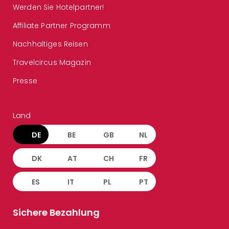
Werden Sie Hotelpartner!
Affiliate Partner Programm
Nachhaltiges Reisen
Travelcircus Magazin
Presse
Land
DE
BE
GB
NL
DK
AT
CH
FR
ES
IT
PL
PT
Sichere Bezahlung