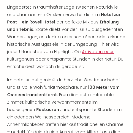
Eingebettet in traumhafter Lage zwischen Naturidylle
und charmantem Ortskern erwartet dich im
Hotel zur
Post – ein Rovell Hotel
der perfekte Mix aus
Erholung
und Erlebnis
. Starte direkt vor der Tür zu ausgedehnten
Wanderungen, entdecke malerische Seen oder erkunde
historische Ausflugsziele in der Umgebung – hier wird
jeder Urlaubstag zum Highlight. Ob
Aktivabenteuer
,
Kulturgenuss oder entspannte Stunden in der Natur: Du
entscheidest, wonach dir gerade ist.
Im Hotel selbst genießt du herzliche Gastfreundschaft
und stilvolle Wohlfühlatmosphäre, nur
100 Meter vom
Ostseestrand entfernt
. Freu dich auf komfortable
Zimmer, kulinarische Verwöhnmomente im
hauseigenen
Restaurant
und entspannte Stunden im
einladenden Wellnessbereich. Moderne
Annehmlichkeiten treffen hier auf traditionellen Charme
– perfekt für deine kleine Auszeit vom Alltag. Lass dich