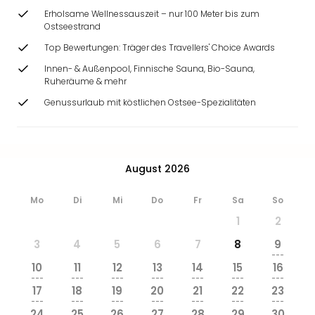
Erholsame Wellnessauszeit – nur 100 Meter bis zum
Ostseestrand
Top Bewertungen: Träger des Travellers' Choice Awards
Innen- & Außenpool, Finnische Sauna, Bio-Sauna,
Ruheräume & mehr
Genussurlaub mit köstlichen Ostsee-Spezialitäten
August 2026
Mo
Di
Mi
Do
Fr
Sa
So
1
2
3
4
5
6
7
8
9
---
10
11
12
13
14
15
16
---
---
---
---
---
---
---
17
18
19
20
21
22
23
---
---
---
---
---
---
---
24
25
26
27
28
29
30