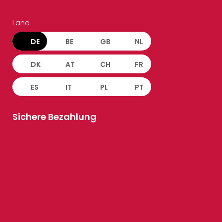
Land
DE
BE
GB
NL
DK
AT
CH
FR
ES
IT
PL
PT
Sichere Bezahlung