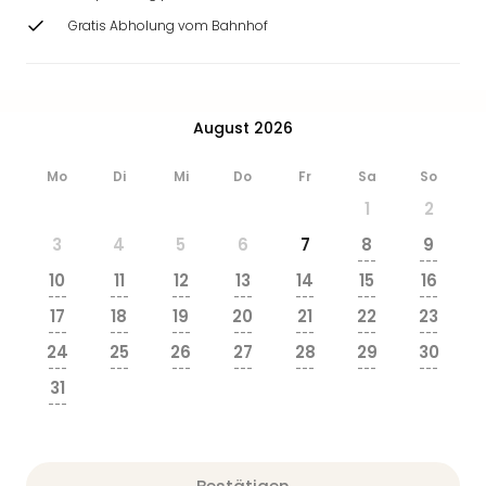
Gratis Abholung vom Bahnhof
August 2026
Mo
Di
Mi
Do
Fr
Sa
So
1
2
3
4
5
6
7
8
9
---
---
10
11
12
13
14
15
16
---
---
---
---
---
---
---
17
18
19
20
21
22
23
---
---
---
---
---
---
---
24
25
26
27
28
29
30
---
---
---
---
---
---
---
31
---