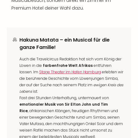
Musicalbesuch, sondern direkt ein Zimmer im
Premium Hotel deiner Wahl dazu.
Hakuna Matata – ein Musical für die
ganze Familie!
Auch die Travelcircus Redaktion hat sich vom König der
Löwen in die
farbenfrohe Welt Afrikas
entführen
lassen. Im
Stage Theater im Hafen Hamburg
erlebten wir
die berührende Geschichte vom Löwenjungen Simba,
der auf der Suche nach seinem Platz im
ewigen Kreis des
Lebens
ist.
Fast drei Stunden Unterhaltung, untermauert von
emotionaler Musik von Sir Elton John und Tim
Rice
, afrikanischen Klängen, freudigen Rhythmen und
einer bewegenden Geschichte rund um Simba, seinen
Vater Mufasa, den machthungrigen Onkel Scar und dem
weisen Rafiki machen das Stück nicht umsonst zu
einem der beliebtesten Musicals weltweit.