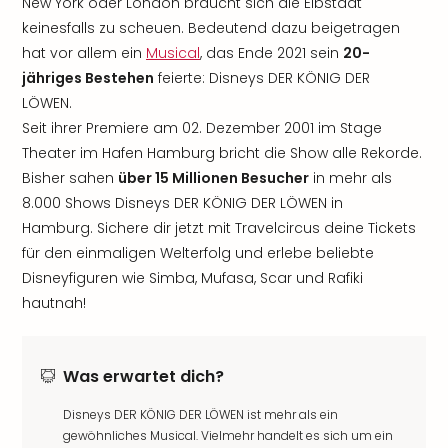
New York oder London braucht sich die Elbstadt
keinesfalls zu scheuen. Bedeutend dazu beigetragen
hat vor allem ein
Musical
, das Ende 2021 sein
20-
jähriges Bestehen
feierte: Disneys DER KÖNIG DER
LÖWEN.
Seit ihrer Premiere am 02. Dezember 2001 im Stage
Theater im Hafen Hamburg bricht die Show alle Rekorde.
Bisher sahen
über 15 Millionen Besucher
in mehr als
8.000 Shows Disneys DER KÖNIG DER LÖWEN in
Hamburg. Sichere dir jetzt mit Travelcircus deine Tickets
für den einmaligen Welterfolg und erlebe beliebte
Disneyfiguren wie Simba, Mufasa, Scar und Rafiki
hautnah!
Was erwartet dich?
Disneys DER KÖNIG DER LÖWEN ist mehr als ein
gewöhnliches Musical. Vielmehr handelt es sich um ein