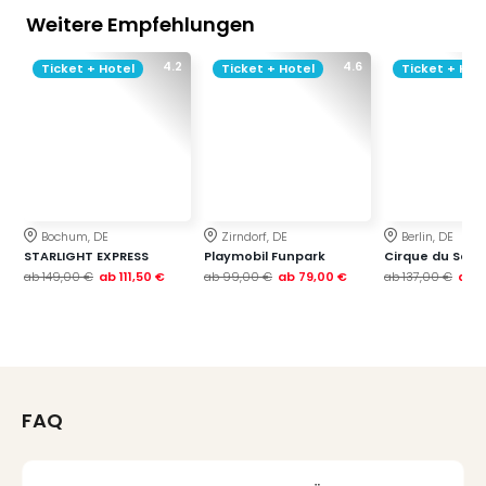
Weitere Empfehlungen
4.2
4.6
Ticket + Hotel
Ticket + Hotel
Ticket + Hot
Bochum, DE
Zirndorf, DE
Berlin, DE
STARLIGHT EXPRESS
Playmobil Funpark
Cirque du Soleil
ab
149,00 €
ab
111,50 €
ab
99,00 €
ab
79,00 €
ab
137,00 €
ab
1
FAQ