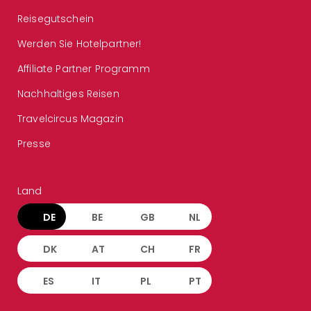
Reisegutschein
Werden Sie Hotelpartner!
Affiliate Partner Programm
Nachhaltiges Reisen
Travelcircus Magazin
Presse
Land
DE
BE
GB
NL
DK
AT
CH
FR
ES
IT
PL
PT