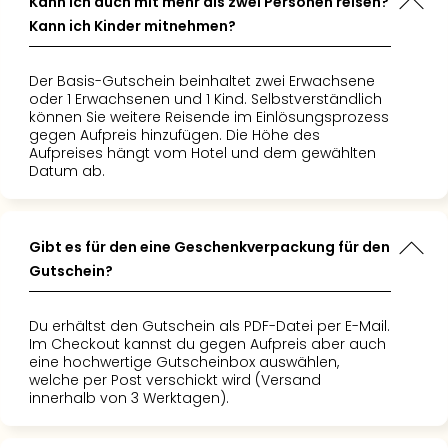
Kann ich auch mit mehr als zwei Personen reisen?
möchte.“
Tickets in
sfrei dank
Kann ich Kinder mitnehmen?
et – das
ng über
klich Zeit
us. Hotel
n gespart.
s in
Der Basis-Gutschein beinhaltet zwei Erwachsene
es jedem
d das zu
oder 1 Erwachsenen und 1 Kind. Selbstverständlich
können Sie weitere Reisende im Einlösungsprozess
hlen!“
r Preis.
gegen Aufpreis hinzufügen. Die Höhe des
fekt für
Aufpreises hängt vom Hotel und dem gewählten
Datum ab.
usflug –
 definitiv
chen!"
Gibt es für den eine Geschenkverpackung für den
Gutschein?
Du erhältst den Gutschein als PDF-Datei per E-Mail.
Im Checkout kannst du gegen Aufpreis aber auch
eine hochwertige Gutscheinbox auswählen,
welche per Post verschickt wird (Versand
innerhalb von 3 Werktagen).