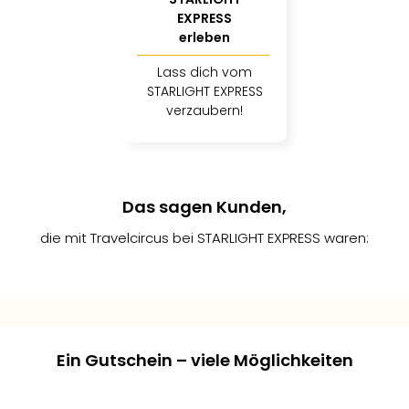
EXPRESS
erleben
Lass dich vom
STARLIGHT EXPRESS
verzaubern!
Das sagen Kunden,
die mit Travelcircus bei STARLIGHT EXPRESS waren:
Sebastian
Anna F.
Linda W.
er
H.
2
Ein Gutschein – viele Möglichkeiten
Gepostet
Gepostet
Gepostet
ionen
vor
vor
vor
6
6
/5
/5
weniger als
weniger
weniger