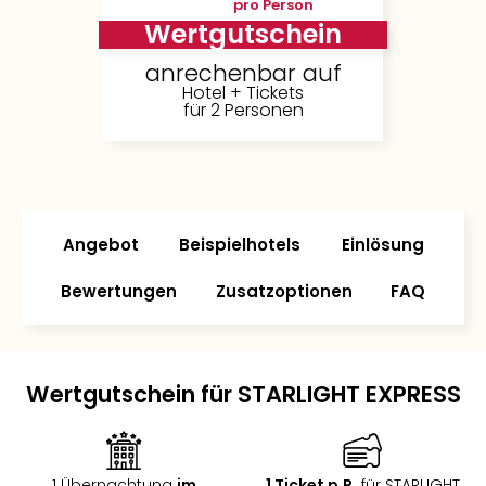
pro Person
Wertgutschein
anrechenbar auf
Hotel + Tickets
für 2 Personen
Angebot
Beispielhotels
Einlösung
Bewertungen
Zusatzoptionen
FAQ
Wertgutschein für STARLIGHT EXPRESS
1 Übernachtung
im
1 Ticket p.P.
für STARLIGHT