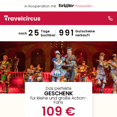
in Kooperation mit
2
5
9
9
1
Tage
Gutscheine
noch
buchbar
verkauft
Das perfekte
GESCHENK
für kleine und große Action-
Fans
109 €