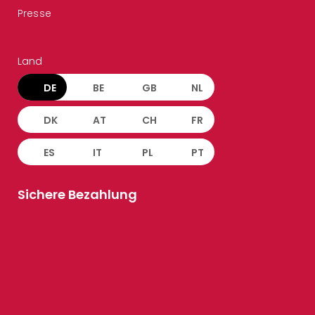
Presse
Land
DE
BE
GB
NL
DK
AT
CH
FR
ES
IT
PL
PT
Sichere Bezahlung