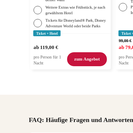
T
P
Weitere Extras wie Frühstück, je nach
I
gewähltem Hotel
Tickets für Disneyland® Park, Disney
Adventure World oder beide Parks
Ticket + Hotel
Ticket 
99,00 €
ab
119,00 €
ab
79,
pro Person für 1
pro Pers
zum Angebot
Nacht
Nacht
FAQ: Häufige Fragen und Antworte