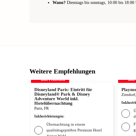
Wann?
Dienstags bis sonntags, 10:00 bis 18:00 
Weitere Empfehlungen
inkl. Frühstück
inkl
Disneyland Paris: Eintritt für
Playmo
Disneyland® Park & Disney
Zirndorf
Adventure World inkl.
Inklusivl
Hotelübernachtung
Paris, FR
Ü
Inklusivleistungen
:
d
F
Übernachtung in einem
g
qualitätsgeprüften Premium Hotel
deiner Wahl