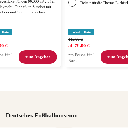
agesticket für den 90.000 m² großen
Tickets für die Therme Euskir
laymobil Funpark in Zirndorf mit
ndoor- und Outdoorbereichen
+ Hotel
Ticket + Hotel
115,00 €
00 €
ab
79,00 €
on für 1
pro Person für 1
zum Angebot
zum Angeb
Nacht
n
- Deutsches Fußballmuseum