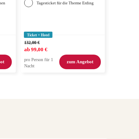
Ticket
chen
Tagesticket für die Therme Erding
LÖWEN 
Ticket + Hotel
Ticket + Hotel
132,00 €
144,00 €
ab
99,00 €
ab
115,00 €
pro Person für 1
pro Person für
ot
zum Angebot
Nacht
Nacht