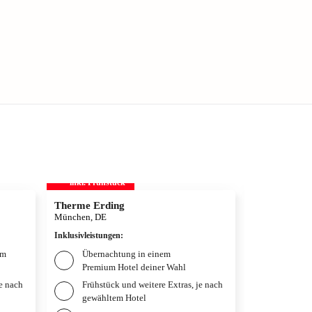
inkl. Frühstück
inkl. Frühs
Therme Erding
Disneys D
München, DE
Hamburg, DE
Inklusivleistungen
:
Inklusivleistun
um
Übernachtung in einem
Übernac
Premium Hotel deiner Wahl
Hotel n
je nach
Frühstück und weitere Extras, je nach
Weitere
gewähltem Hotel
gewählt