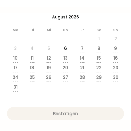
August 2026
Mo
Di
Mi
Do
Fr
Sa
So
1
2
3
4
5
6
7
8
9
---
---
---
10
11
12
13
14
15
16
---
---
---
---
---
---
---
17
18
19
20
21
22
23
---
---
---
---
---
---
---
24
25
26
27
28
29
30
---
---
---
---
---
---
---
31
---
Bestätigen