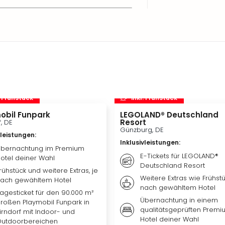
. Frühstück
inkl. Frühstück
obil Funpark
LEGOLAND® Deutschland
Resort
f, DE
Günzburg, DE
vleistungen
:
Inklusivleistungen
:
bernachtung im Premium
E-Tickets für LEGOLAND®
otel deiner Wahl
Deutschland Resort
rühstück und weitere Extras, je
Weitere Extras wie Frühstü
ach gewähltem Hotel
nach gewähltem Hotel
agesticket für den 90.000 m²
Übernachtung in einem
roßen Playmobil Funpark in
qualitätsgeprüften Premi
irndorf mit Indoor- und
Hotel deiner Wahl
utdoorbereichen