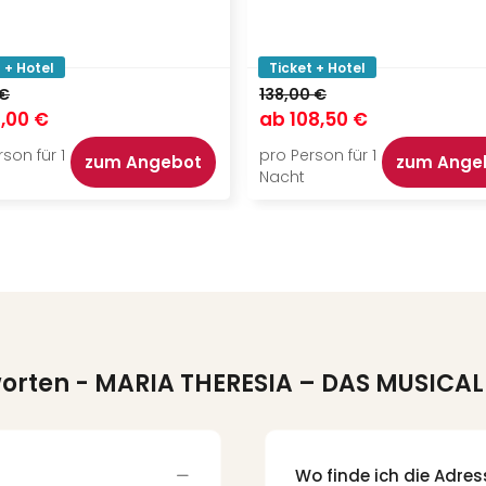
 + Hotel
Ticket + Hotel
 €
138,00 €
,00 €
ab
108,50 €
son für 1
pro Person für 1
zum Angebot
zum Ange
Nacht
worten
- MARIA THERESIA – DAS MUSICAL
Wo finde ich die Adre