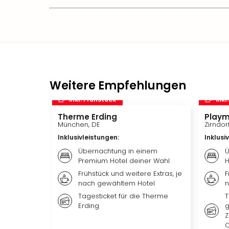
Weitere Empfehlungen
inkl. Frühstück
inkl
Therme Erding
Playm
München, DE
Zirndor
Inklusivleistungen
:
Inklusi
Übernachtung in einem
Ü
Premium Hotel deiner Wahl
H
Frühstück und weitere Extras, je
F
nach gewähltem Hotel
n
Tagesticket für die Therme
T
Erding
g
Z
O