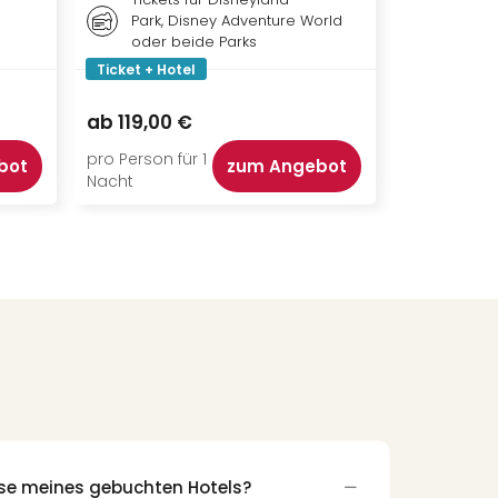
Park, Disney Adventure World
oder beide Parks
Ticket + Hotel
Ticket + Ho
177,00 €
ab
119,00 €
ab
136,50
pro Person für 1
pro Person f
bot
zum Angebot
Nacht
Nacht
sse meines gebuchten Hotels?