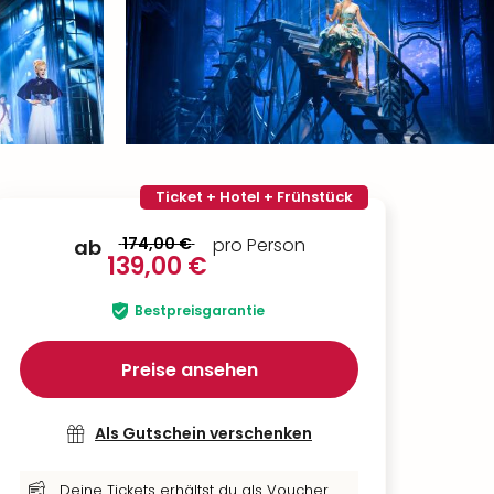
Ticket + Hotel + Frühstück
174,00 €
pro Person
ab
139,00 €
Bestpreisgarantie
Preise ansehen
Als Gutschein verschenken
Deine Tickets erhältst du als Voucher