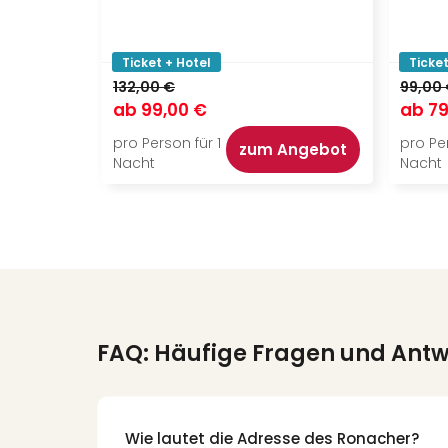
Ticket + Hotel
Ticket
132,00 €
99,00
ab
99,00 €
ab
79
pro Person für 1
pro Per
zum Angebot
Nacht
Nacht
FAQ: Häufige Fragen und Ant
Wie lautet die Adresse des Ronacher?