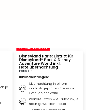
inkl. Frühstück
inkl. Frü
Disneyland Paris: Eintritt für
Europa-Pa
Disneyland® Park & Disney
Rust, DE
Adventure World inkl.
Inklusivleis
Hotelübernachtung
Paris, FR
Übern
Inklusivleistungen
:
Premiu
Weiter
Übernachtung in einem
ck, je
nach 
qualitätsgeprüften Premium
Hotel deiner Wahl
Ticket
Rust
Weitere Extras wie Frühstück, je
um
nach gewähltem Hotel
Tickets für Disneyland®