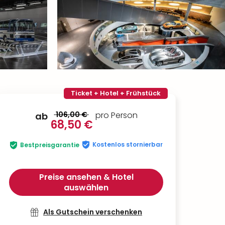
Ticket + Hotel + Frühstück
106,00 €
pro Person
ab
68,50 €
Kostenlos stornierbar
Bestpreisgarantie
Preise ansehen & Hotel
auswählen
Als Gutschein verschenken