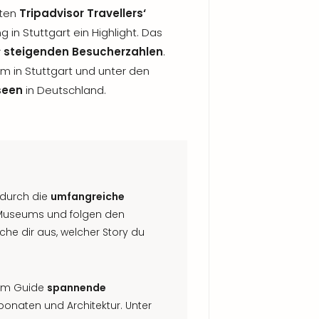
rten
Tripadvisor Travellers‘
g in Stuttgart ein Highlight. Das
r
steigenden Besucherzahlen
.
m in Stuttgart und unter den
seen
in Deutschland.
 durch die
umfangreiche
useums und folgen den
uche dir aus, welcher Story du
vom Guide
spannende
xponaten und Architektur. Unter