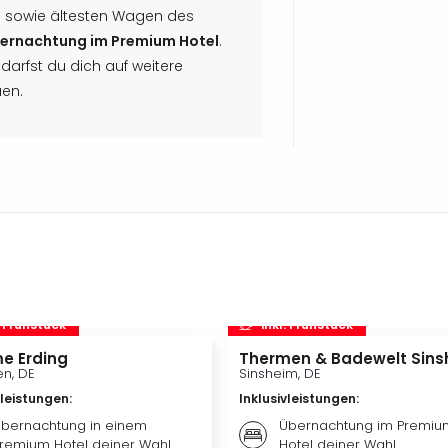
 sowie ältesten Wagen des
ernachtung im Premium Hotel
.
arfst du dich auf weitere
uen.
. Frühstück
inkl. Frühstück
e Erding
Thermen & Badewelt Sins
n, DE
Sinsheim, DE
vleistungen
:
Inklusivleistungen
:
bernachtung in einem
Übernachtung im Premiu
remium Hotel deiner Wahl
Hotel deiner Wahl