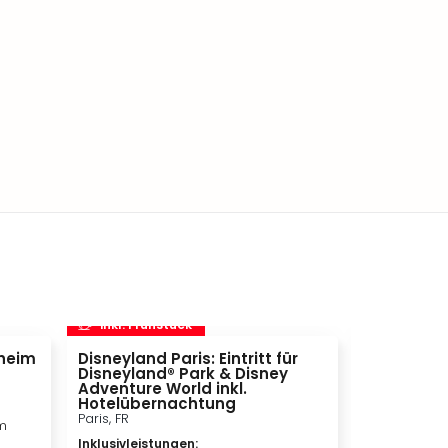
inkl. Frühstück
inkl. Frü
heim
Disneyland Paris: Eintritt für
STARLIGHT
Disneyland® Park & Disney
Bochum, DE
Adventure World inkl.
Inklusivleis
Hotelübernachtung
Paris, FR
m
Bestpl
Inklusivleistungen
:
EXPRES