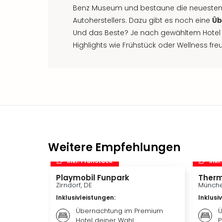
Benz Museum und bestaune die neuesten
Autoherstellers. Dazu gibt es noch eine
Üb
Und das Beste? Je nach gewähltem Hotel d
Highlights wie Frühstück oder Wellness fre
Weitere Empfehlungen
inkl. Frühstück
inkl
Playmobil Funpark
Therm
Zirndorf, DE
Münche
Inklusivleistungen
:
Inklusi
Übernachtung im Premium
Ü
Hotel deiner Wahl
P