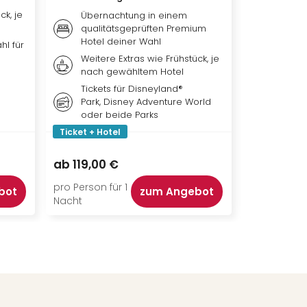
Theat
ck, je
Übernachtung in einem
Übern
qualitätsgeprüften Premium
qualit
Hotel deiner Wahl
hl für
Premi
Weitere Extras wie Frühstück, je
Frühst
nach gewähltem Hotel
je na
Tickets für Disneyland®
Park, Disney Adventure World
oder beide Parks
Ticket + Hotel
Ticket + Ho
149,00 €
ab
119,00 €
ab
111,50 
pro Person für 1
pro Person f
bot
zum Angebot
Nacht
Nacht