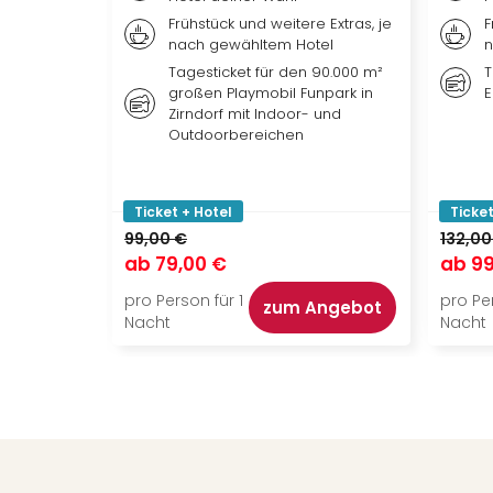
Frühstück und weitere Extras, je
F
nach gewähltem Hotel
n
Tagesticket für den 90.000 m²
T
großen Playmobil Funpark in
E
Zirndorf mit Indoor- und
Outdoorbereichen
Ticket + Hotel
Ticket
99,00 €
132,00
ab
79,00 €
ab
99
pro Person für 1
pro Per
zum Angebot
Nacht
Nacht