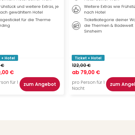
rühstück und weitere Extras, je
Weitere Extras wie Frühstü
ach gewähltem Hotel
nach Hotel
agesticket für die Therme
Ticketkategorie deiner Wa
rding
die Thermen & Badewelt
Sinsheim
 + Hotel
Ticket + Hotel
 €
122,00 €
,00 €
ab
79,00 €
son für 1
pro Person für 1
zum Angebot
zum Ange
Nacht