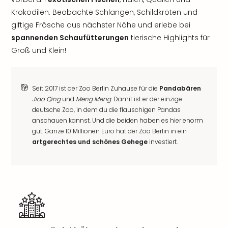
Krokodilen. Beobachte Schlangen, Schildkröten und
giftige Frösche aus nächster Nähe und erlebe bei
spannenden Schaufütterungen
tierische Highlights für
Groß und Klein!
Seit 2017 ist der Zoo Berlin Zuhause für die
Pandabären
Jiao Qing
und
Meng Meng
. Damit ist er der einzige
deutsche Zoo, in dem du die flauschigen Pandas
anschauen kannst. Und die beiden haben es hier enorm
gut: Ganze 10 Millionen Euro hat der Zoo Berlin in ein
artgerechtes und schönes Gehege
investiert.