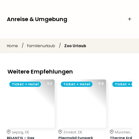
Anreise & Umgebung
/
/
Home
Familienurlaub
Zoo Urlaub
Weitere Empfehlungen
3.2
4.6
Ticket + Hotel
Ticket + Hotel
Ticket + Hot
Leipzig, DE
Zirndorf, DE
München, DE
BELANTIS – Das
Playmobil Funpark
Therme Erding