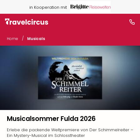
in Kooperation mit
/
Home
Musicals
Musicalsommer Fulda 2026
Erlebe die packende Weltpremiere von Der Schimmelreiter –
Ein Mystery-Musical im Schlosstheater