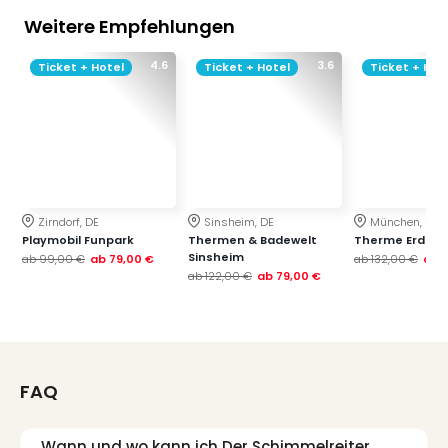
Weitere Empfehlungen
4.6
3.6
Ticket + Hotel
Ticket + Hotel
Ticket + Hot
Zirndorf, DE
Sinsheim, DE
München, DE
Playmobil Funpark
Thermen & Badewelt
Therme Erding
Sinsheim
ab
99,00 €
ab
79,00 €
ab
132,00 €
ab
ab
122,00 €
ab
79,00 €
FAQ
Wann und wo kann ich Der Schimmelreiter