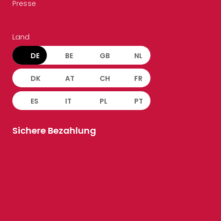
Presse
Land
DE
BE
GB
NL
DK
AT
CH
FR
ES
IT
PL
PT
Sichere Bezahlung