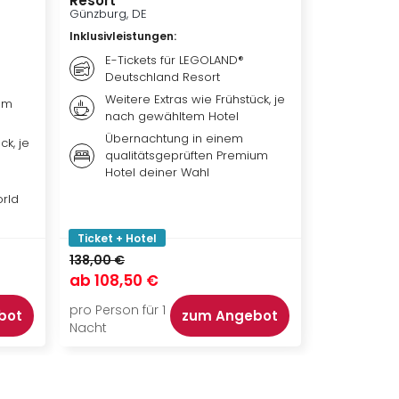
y
Resort
Das Musica
Günzburg, DE
Wien, AT
Inklusivleistungen
:
Inklusivleis
E-Tickets für LEGOLAND®
Übern
Deutschland Resort
Hotel 
Weitere Extras wie Frühstück, je
Frühst
um
nach gewähltem Hotel
nach 
Übernachtung in einem
Ticket
ck, je
qualitätsgeprüften Premium
Biest 
Hotel deiner Wahl
Theat
orld
Ticket + Hotel
Ticket + Ho
138,00 €
217,00 €
ab
108,50 €
ab
173,50
pro Person für 1
pro Person f
bot
zum Angebot
Nacht
Nacht