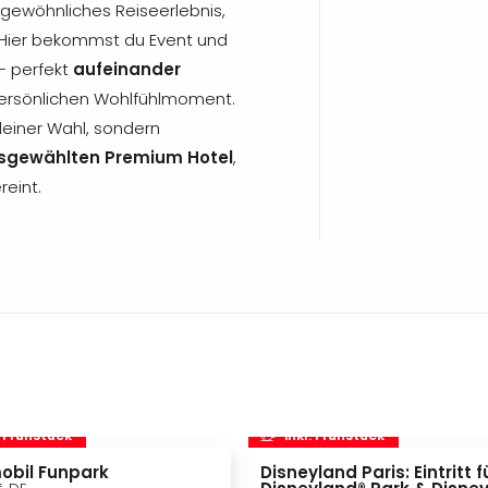
rgewöhnliches Reiseerlebnis,
p! Hier bekommst du Event und
 – perfekt
aufeinander
persönlichen Wohlfühlmoment.
deiner Wahl, sondern
sgewählten Premium Hotel
,
reint.
. Frühstück
inkl. Frühstück
obil Funpark
Disneyland Paris: Eintritt f