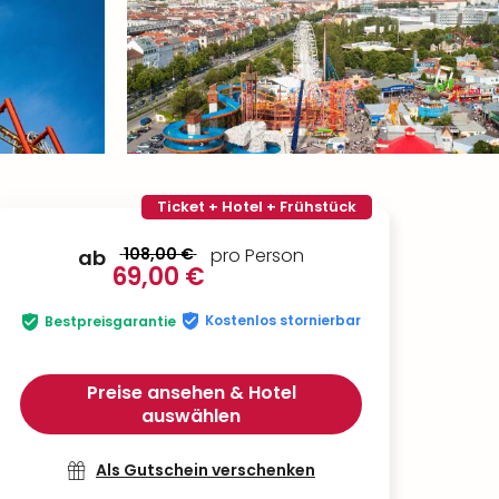
Ticket + Hotel + Frühstück
108,00 €
pro Person
ab
69,00 €
Kostenlos stornierbar
Bestpreisgarantie
Preise ansehen & Hotel
auswählen
Als Gutschein verschenken