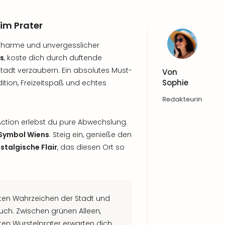
 im Prater
, Charme und unvergesslicher
ds
, koste dich durch duftende
tadt verzaubern. Ein absolutes Must-
Von
Sophie
dition, Freizeitspaß und echtes
Redakteurin
Action erlebst du pure Abwechslung.
 Symbol Wiens
. Steig ein, genieße den
stalgische Flair
, das diesen Ort so
sten Wahrzeichen der Stadt und
such. Zwischen grünen Alleen,
n Wurstelprater erwarten dich