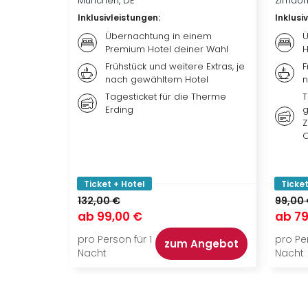
München, DE
Zirndor
Inklusivleistungen
:
Inklusi
Übernachtung in einem
Ü
Premium Hotel deiner Wahl
H
Frühstück und weitere Extras, je
F
nach gewähltem Hotel
n
Tagesticket für die Therme
T
Erding
g
Z
O
Ticket + Hotel
Ticket
132,00 €
99,00
ab
99,00 €
ab
79
pro Person für 1
pro Per
zum Angebot
Nacht
Nacht