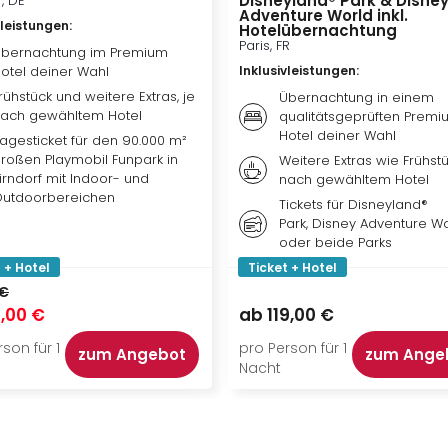
Disneyland® Park & Disne
f, DE
Adventure World inkl.
vleistungen
:
Hotelübernachtung
Paris, FR
bernachtung im Premium
otel deiner Wahl
Inklusivleistungen
:
rühstück und weitere Extras, je
Übernachtung in einem
ach gewähltem Hotel
qualitätsgeprüften Premi
Hotel deiner Wahl
agesticket für den 90.000 m²
roßen Playmobil Funpark in
Weitere Extras wie Frühstü
irndorf mit Indoor- und
nach gewähltem Hotel
utdoorbereichen
Tickets für Disneyland®
Park, Disney Adventure W
oder beide Parks
 + Hotel
Ticket + Hotel
 €
,00 €
ab
119,00 €
son für 1
pro Person für 1
zum Angebot
zum Ange
Nacht