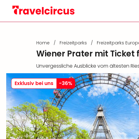
Home
/
Freizeitparks
/
Freizeitparks Europ
Wiener Prater mit Ticket
Unvergessliche Ausblicke vom ältesten Rie
Exklusiv bei uns
-
36
%