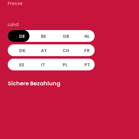
Presse
Land
DE
BE
GB
NL
DK
AT
CH
FR
ES
IT
PL
PT
Sichere Bezahlung