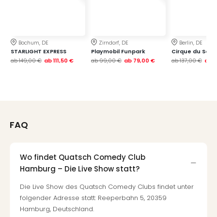
Bochum, DE
Zirndorf, DE
Berlin, DE
STARLIGHT EXPRESS
Playmobil Funpark
Cirque du Soleil
ab
149,00 €
ab
111,50 €
ab
99,00 €
ab
79,00 €
ab
137,00 €
ab
1
FAQ
Wo findet Quatsch Comedy Club
Hamburg – Die Live Show statt?
Die Live Show des Quatsch Comedy Clubs findet unter
folgender Adresse statt: Reeperbahn 5, 20359
Hamburg, Deutschland.