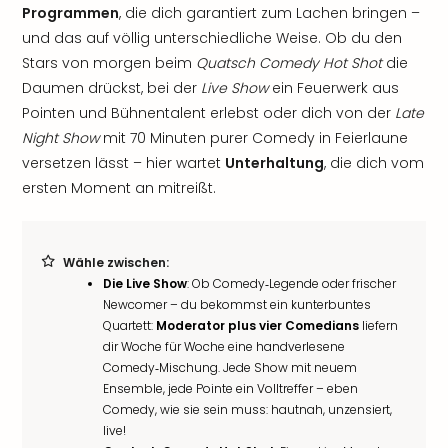
Programmen
, die dich garantiert zum Lachen bringen –
und das auf völlig unterschiedliche Weise. Ob du den
Stars von morgen beim
Quatsch Comedy Hot Shot
die
Daumen drückst, bei der
Live Show
ein Feuerwerk aus
Pointen und Bühnentalent erlebst oder dich von der
Late
Night Show
mit 70 Minuten purer Comedy in Feierlaune
versetzen lässt – hier wartet
Unterhaltung
, die dich vom
ersten Moment an mitreißt.
Wähle zwischen:
Die Live Show
: Ob Comedy‑Legende oder frischer
Newcomer – du bekommst ein kunterbuntes
Quartett:
Moderator plus vier Comedians
liefern
dir Woche für Woche eine handverlesene
Comedy‑Mischung. Jede Show mit neuem
Ensemble, jede Pointe ein Volltreffer – eben
Comedy, wie sie sein muss: hautnah, unzensiert,
live!