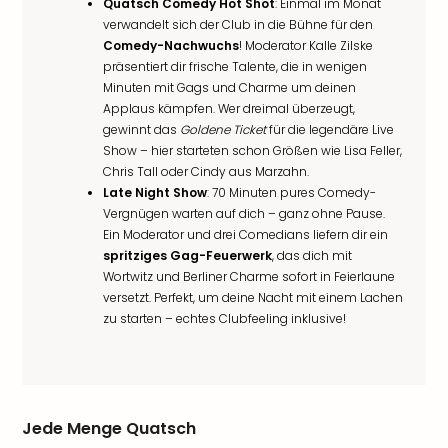
Quatsch Comedy Hot Shot
: Einmal im Monat
verwandelt sich der Club in die Bühne für den
Comedy-Nachwuchs
! Moderator Kalle Zilske
präsentiert dir frische Talente, die in wenigen
Minuten mit Gags und Charme um deinen
Applaus kämpfen. Wer dreimal überzeugt,
gewinnt das
Goldene Ticket
für die legendäre Live
Show – hier starteten schon Größen wie Lisa Feller,
Chris Tall oder Cindy aus Marzahn.
Late Night Show
: 70 Minuten pures Comedy-
Vergnügen warten auf dich – ganz ohne Pause.
Ein Moderator und drei Comedians liefern dir ein
spritziges Gag-Feuerwerk
, das dich mit
Wortwitz und Berliner Charme sofort in Feierlaune
versetzt. Perfekt, um deine Nacht mit einem Lachen
zu starten – echtes Clubfeeling inklusive!
Jede Menge Quatsch