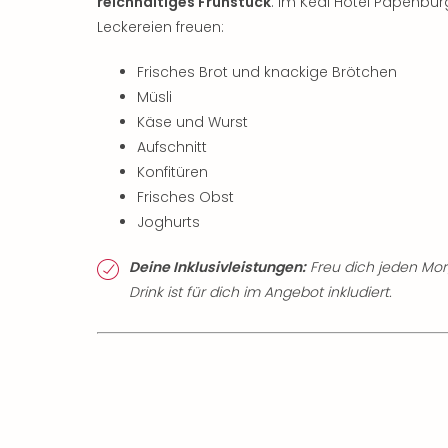
reichhaltiges Frühstück
. Im Kedi Hotel Papenbu
Leckereien freuen:
Frisches Brot und knackige Brötchen
Müsli
Käse und Wurst
Aufschnitt
Konfitüren
Frisches Obst
Joghurts
Deine Inklusivleistungen:
Freu dich jeden Mor
Drink ist für dich im Angebot inkludiert.