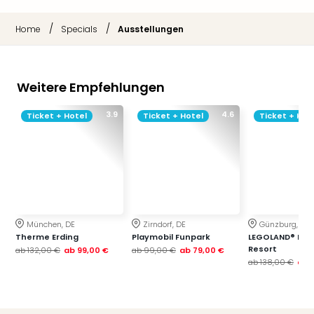
/
/
Home
Specials
Ausstellungen
Weitere Empfehlungen
3.9
4.6
Ticket + Hotel
Ticket + Hotel
Ticket + Hot
München, DE
Zirndorf, DE
Günzburg, DE
Therme Erding
Playmobil Funpark
LEGOLAND® Deu
Resort
ab
132,00 €
ab
99,00 €
ab
99,00 €
ab
79,00 €
ab
138,00 €
ab