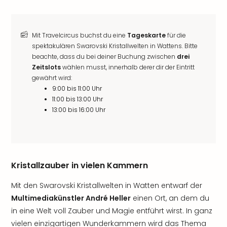
Mit Travelcircus buchst du eine
Tageskarte
für die
spektakulären Swarovski Kristallwelten in Wattens. Bitte
beachte, dass du bei deiner Buchung zwischen
drei
Zeitslots
wählen musst, innerhalb derer dir der Eintritt
gewährt wird:
9:00 bis 11:00 Uhr
11:00 bis 13:00 Uhr
13:00 bis 16:00 Uhr
Kristallzauber in vielen Kammern
Mit den Swarovski Kristallwelten in Watten entwarf der
Multimediakünstler André Heller
einen Ort, an dem du
in eine Welt voll Zauber und Magie entführt wirst. In ganz
vielen einzigartigen Wunderkammern wird das Thema