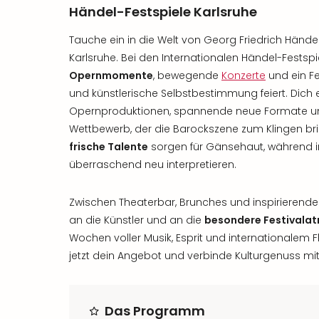
Händel-Festspiele Karlsruhe
Tauche ein in die Welt von Georg Friedrich Hände
Karlsruhe. Bei den Internationalen Händel-Festsp
Opernmomente
, bewegende
Konzerte
und ein Fe
und künstlerische Selbstbestimmung feiert. Dich
Opernproduktionen, spannende neue Formate und
Wettbewerb, der die Barockszene zum Klingen br
frische Talente
sorgen für Gänsehaut, während 
überraschend neu interpretieren.
Zwischen Theaterbar, Brunches und inspirierend
an die Künstler und an die
besondere Festivala
Wochen voller Musik, Esprit und internationalem Fl
jetzt dein Angebot und verbinde Kulturgenuss mit e
Das Programm