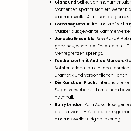
Glanz und Stille
: Von monumentalen
Momenten spannt sich ein weiter Kl
eindrucksvoller Atmosphäre genießt
Forza segreta
: Intim und kraftvoll z
Musiker ausgewählte Kammerwerke, di
Janoska Ensemble
:
Revolution!
: Beka
ganz neu, wenn das Ensemble mit Te
Genregrenzen sprengt.
Festkonzert mit Andrea Marcon
: G
Solisten erlebst du ein facettenrei
Dramatik und versöhnlichen Tönen.
Die Kunst der Flucht
: Literarische 
Fugen verweben sich zu einem bew
nachhallt.
Barry Lyndon
: Zum Abschluss genieß
der Leinwand – Kubricks preisgekrön
eindrucksvoller Originalfassung.