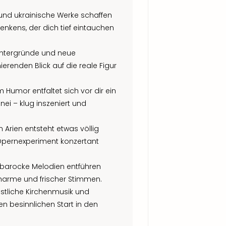
und ukrainische Werke schaffen
kens, der dich tief eintauchen
Hintergründe und neue
ierenden Blick auf die reale Figur
m Humor entfaltet sich vor dir ein
ei – klug inszeniert und
 Arien entsteht etwas völlig
 Opernexperiment konzertant
d barocke Melodien entführen
Charme und frischer Stimmen.
estliche Kirchenmusik und
en besinnlichen Start in den