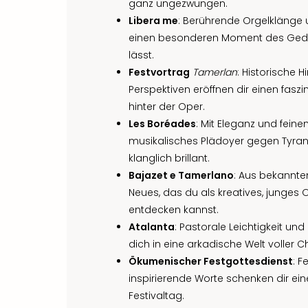
ganz ungezwungen.
Libera me
: Berührende Orgelklänge 
einen besonderen Moment des Geden
lässt.
Festvortrag
Tamerlan
: Historische 
Perspektiven eröffnen dir einen faszin
hinter der Oper.
Les Boréades
: Mit Eleganz und feine
musikalisches Plädoyer gegen Tyrann
klanglich brillant.
Bajazet e Tamerlano
: Aus bekannten
Neues, das du als kreatives, junges
entdecken kannst.
Atalanta
: Pastorale Leichtigkeit un
dich in eine arkadische Welt voller 
Ökumenischer Festgottesdienst
: F
inspirierende Worte schenken dir ein
Festivaltag.