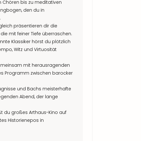
 Chören bis zu meditativen
angbogen, den du in
.
ugleich präsentieren dir die
e mit feiner Tiefe überraschen.
nnte Klassiker hörst du plötzlich
mpo, Witz und Virtuosität
emeinsam mit herausragenden
ches Programm zwischen barocker
Zeugnisse und Bachs meisterhafte
egenden Abend, der lange
t du großes Arthaus-Kino auf
tes Historienepos in