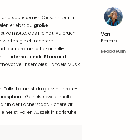
l und spüre seinen Geist mitten in
ielen erlebst du
große
stivalmotto, das Freiheit, Aufbruch
Von
Emma
 erwarten gleich mehrere
 der renommierte Farinelli-
Redakteurin
ingt.
Internationale Stars und
innovative Ensembles Händels Musik
en Talks kommst du ganz nah ran –
tmosphäre
. Genieße zweieinhalb
air in der Fächerstadt. Sichere dir
iner stilvollen Auszeit in Karlsruhe.