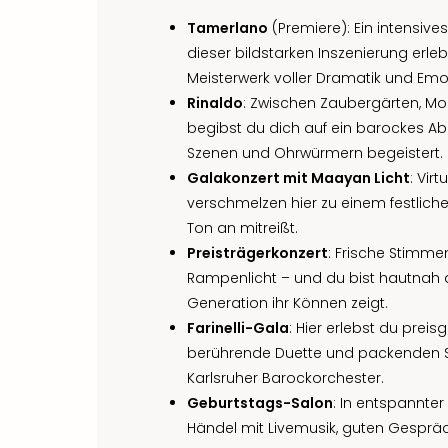
Tamerlano
(Premiere): Ein intensives
dieser bildstarken Inszenierung erle
Meisterwerk voller Dramatik und Emo
Rinaldo
: Zwischen Zaubergärten, M
begibst du dich auf ein barockes Ab
Szenen und Ohrwürmern begeistert.
Galakonzert mit Maayan Licht
: Vir
verschmelzen hier zu einem festliche
Ton an mitreißt.
Preisträgerkonzert
: Frische Stimme
Rampenlicht – und du bist hautnah 
Generation ihr Können zeigt.
Farinelli-Gala
: Hier erlebst du prei
berührende Duette und packenden S
Karlsruher Barockorchester.
Geburtstags-Salon
: In entspannte
Händel mit Livemusik, guten Gespräc