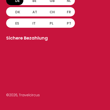
DE
BE
GB
NL
DK
AT
CH
FR
ES
IT
PL
PT
Sichere Bezahlung
©
2026
, Travelcircus