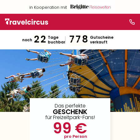
in Kooperation mit
2
2
7
7
8
Tage
Gutscheine
noch
buchbar
verkauft
Das perfekte
GESCHENK
für Freizeitpark-Fans!
99 €
pro Person