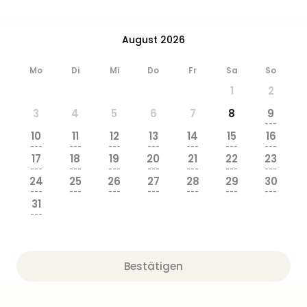
August 2026
Mo
Di
Mi
Do
Fr
Sa
So
1
2
3
4
5
6
7
8
9
---
10
11
12
13
14
15
16
---
---
---
---
---
---
---
17
18
19
20
21
22
23
---
---
---
---
---
---
---
24
25
26
27
28
29
30
---
---
---
---
---
---
---
31
---
Bestätigen