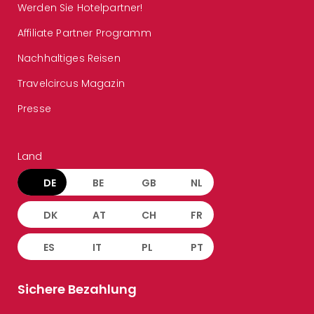
Werden Sie Hotelpartner!
Affiliate Partner Programm
Nachhaltiges Reisen
Travelcircus Magazin
Presse
Land
DE
BE
GB
NL
DK
AT
CH
FR
ES
IT
PL
PT
Sichere Bezahlung