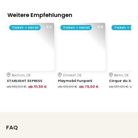
Weitere Empfehlungen
4.2
4.6
Ticket + Hotel
Ticket + Hotel
Ticket + Hot
Bochum, DE
Zirndorf, DE
Berlin, DE
STARLIGHT EXPRESS
Playmobil Funpark
Cirque du Soleil
ab
149,00 €
ab
111,50 €
ab
99,00 €
ab
79,00 €
ab
137,00 €
ab
1
FAQ