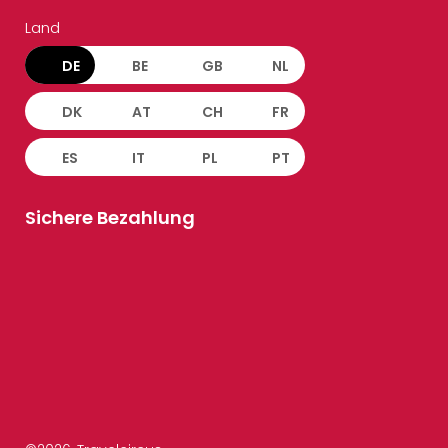
Land
DE
BE
GB
NL
DK
AT
CH
FR
ES
IT
PL
PT
Sichere Bezahlung