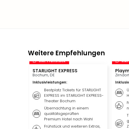
Weitere Empfehlungen
inkl. Frühstück
inkl
STARLIGHT EXPRESS
Playm
Bochum, DE
Zirndor
Inklusivleistungen
:
Inklusi
Bestplatz Tickets für STARLIGHT
Ü
EXPRESS im STARLIGHT EXPRESS-
H
Theater Bochum
F
Übernachtung in einem
n
qualitätsgeprüften
T
Premium Hotel nach Wahl
g
Frühstück und weiteren Extras,
Z