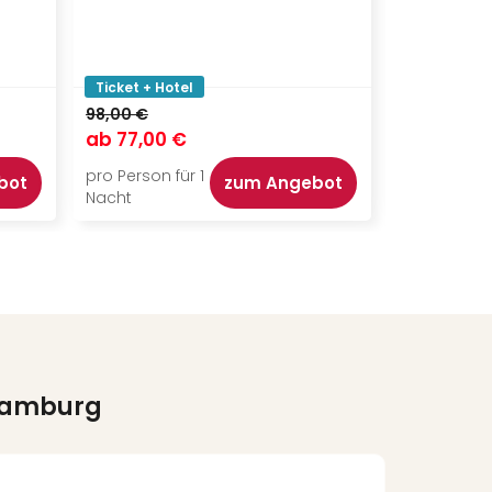
Ticket + Hotel
Ticket + Ho
98,00 €
103,00 €
ab
77,00 €
ab
69,00
pro Person für 1
pro Person f
bot
zum Angebot
Nacht
Nacht
 Hamburg