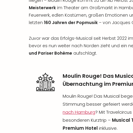
fliegen – Moulin Rouge kommt zu dir! Ab Herbst 
Meisterwerk
im Theater am Großmarkt in Hambu
Feuerwerk, edlen Kostümen, großen Emotionen u
letzten
160 Jahren der Popmusik
– von Jacques O
Zuvor war das Erfolgs-Musical seit Herbst 2022 i
bevor es nun weiter nach Norden zieht und ein 
und Pariser Bohème
aufschlägt.
Moulin Rouge! Das Musica
Übernachtung im Premiu
Moulin Rouge! Das Musical begeis
Stimmung besser gefeiert werde
nach Hamburg
? Mit Travelcircu
besonderen Kurztrip –
Musical 
Premium Hotel
inklusive.