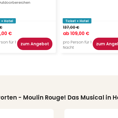
utdoorbereichen
 + Hotel
Ticket + Hotel
 €
137,00 €
,00 €
ab
109,00 €
son für 1
pro Person für 1
zum Angebot
zum Ange
Nacht
worten
- Moulin Rouge! Das Musical in