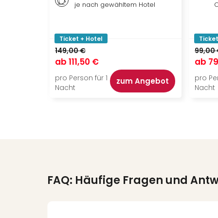
je nach gewähltem Hotel
O
Ticket + Hotel
Ticket
149,00 €
99,00
ab
111,50 €
ab
79
pro Person für 1
pro Per
zum Angebot
Nacht
Nacht
FAQ: Häufige Fragen und Ant