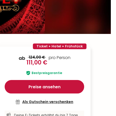
Ticket + Hotel + Frühstück
124,00 €
pro Person
ab
111,00 €
Bestpreisgarantie
Preise ansehen
Als Gutschein verschenken
Deine E-Tickets erhältst du bis 7 Tage