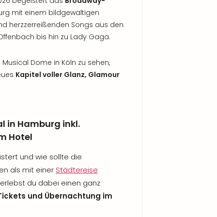
2026 begeistert das
Broadway-
rg mit einem bildgewaltigen
nd herzzerreißenden Songs aus den
ffenbach bis hin zu Lady Gaga.
m Musical Dome in Köln zu sehen,
neues
Kapitel voller Glanz, Glamour
l in Hamburg inkl.
m Hotel
tert und wie sollte die
n als mit einer
Städtereise
s erlebst du dabei einen ganz
Tickets und Übernachtung im