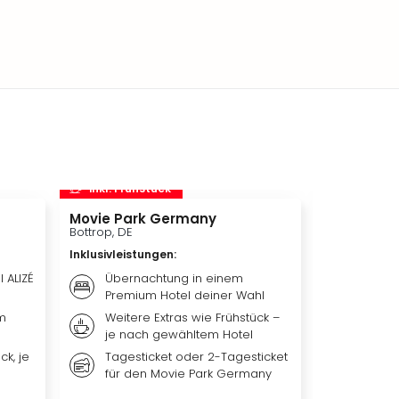
inkl. Frühstück
inkl. Frü
Movie Park Germany
Rasti-Lan
Bottrop, DE
Salzhemmen
Inklusivleistungen
:
Inklusivleis
l ALIZÉ
Übernachtung in einem
Übern
Premium Hotel deiner Wahl
Hotel 
m
Weitere Extras wie Frühstück –
Weiter
je nach gewähltem Hotel
nach 
ck, je
Tagesticket oder 2-Tagesticket
Tagest
für den Movie Park Germany