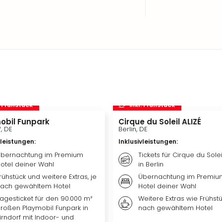
. Frühstück
inkl. Frühstück
obil Funpark
Cirque du Soleil ALIZÉ
f, DE
Berlin, DE
vleistungen
:
Inklusivleistungen
:
bernachtung im Premium
Tickets für Cirque du Solei
otel deiner Wahl
in Berlin
rühstück und weitere Extras, je
Übernachtung im Premiu
ach gewähltem Hotel
Hotel deiner Wahl
agesticket für den 90.000 m²
Weitere Extras wie Frühstü
roßen Playmobil Funpark in
nach gewähltem Hotel
irndorf mit Indoor- und