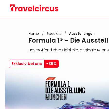
Home
/
Specials
/
Ausstellungen
Formula 1® – Die Ausste
Unveröffentlichte Einblicke, originale Re
Exklusiv bei uns
-
39
%