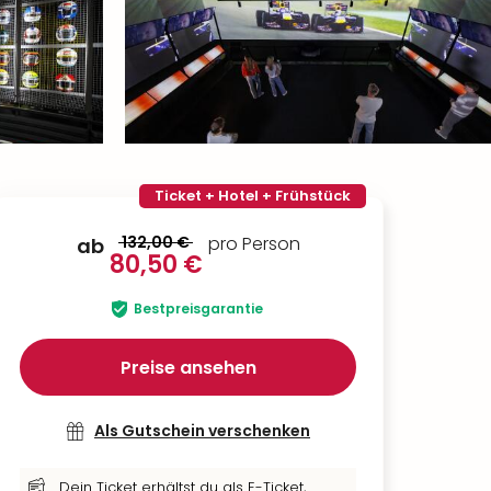
Ticket + Hotel + Frühstück
132,00 €
pro Person
ab
80,50 €
Bestpreisgarantie
Preise ansehen
Als Gutschein verschenken
Dein Ticket erhältst du als E-Ticket,