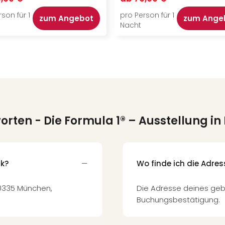
son für 1
pro Person für 1
zum Angebot
zum Ange
Nacht
worten
- Die Formula 1® – Ausstellung i
rk?
Wo finde ich die Adre
 80335 München,
Die Adresse deines geb
Buchungsbestätigung.