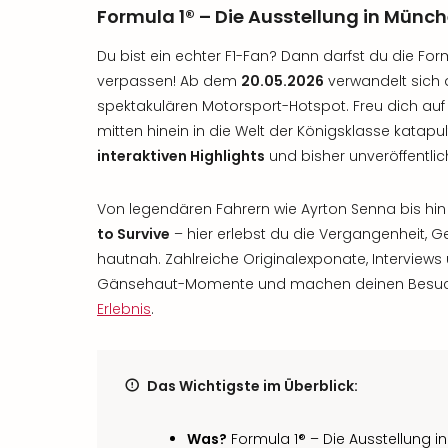
Formula 1® – Die Ausstellung in Münc
Du bist ein echter F1-Fan? Dann darfst du die For
verpassen! Ab dem
20.05.2026
verwandelt sich d
spektakulären Motorsport-Hotspot. Freu dich auf 
mitten hinein in die Welt der Königsklasse katapul
interaktiven Highlights
und bisher unveröffentlic
Von legendären Fahrern wie Ayrton Senna bis hin
to Survive
– hier erlebst du die Vergangenheit, 
hautnah. Zahlreiche Originalexponate, Interview
Gänsehaut-Momente und machen deinen Besuch
Erlebnis
.
Das Wichtigste im Überblick:
Was?
Formula 1® – Die Ausstellung 