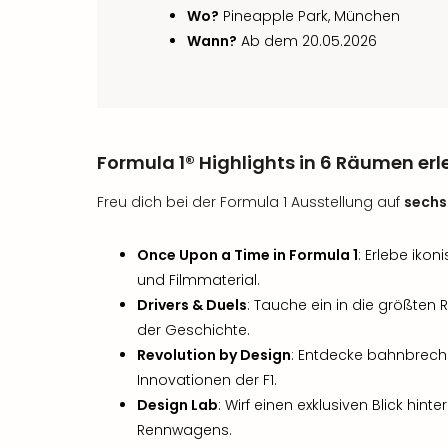
Wo?
Pineapple Park, München
Wann?
Ab dem 20.05.2026
Formula 1® Highlights in 6 Räumen er
Freu dich bei der Formula 1 Ausstellung auf
sechs
Once Upon a Time in Formula 1
: Erlebe iko
und Filmmaterial.
Drivers & Duels
: Tauche ein in die größten
der Geschichte.
Revolution by Design
: Entdecke bahnbrec
Innovationen der F1.
Design Lab
: Wirf einen exklusiven Blick hint
Rennwagens.