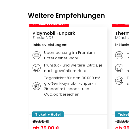
Weitere Empfehlungen
inkl. Frühstück
inkl
Playmobil Funpark
Therm
Zirndorf, DE
Münche
Inklusivleistungen
:
Inklusi
Übernachtung im Premium
Ü
Hotel deiner Wahl
P
Frühstück und weitere Extras, je
F
nach gewähltem Hotel
n
Tagesticket für den 90.000 m²
T
großen Playmobil Funpark in
E
Zirndorf mit Indoor- und
Outdoorbereichen
Ticket + Hotel
Ticket
99,00 €
132,00
ab
79,00 €
ab
99