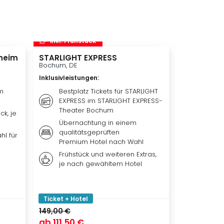
inkl. Frühstück
inkl. Frü
heim
STARLIGHT EXPRESS
Disneyland 
Disneylan
Bochum, DE
Adventure 
Inklusivleistungen
:
Hotelübe
Paris, FR
m
Bestplatz Tickets für STARLIGHT
EXPRESS im STARLIGHT EXPRESS-
Inklusivleis
Theater Bochum
ck, je
Übern
Übernachtung in einem
qualit
qualitätsgeprüften
Hotel 
hl für
Premium Hotel nach Wahl
Weiter
Frühstück und weiteren Extras,
nach 
je nach gewähltem Hotel
Ticket
Park, 
oder b
Ticket + Hotel
Ticket + Ho
149,00 €
ab
111,50 €
ab
119,00