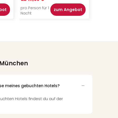
pro Person für 1
pro Person f
bot
zum Angebot
Nacht
Nacht
n München
sse meines gebuchten Hotels?
uchten Hotels findest du auf der