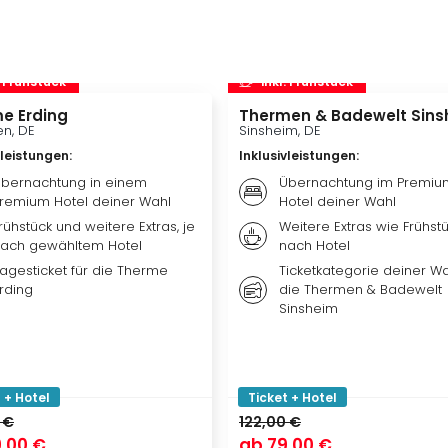
. Frühstück
inkl. Frühstück
e Erding
Thermen & Badewelt Sins
n, DE
Sinsheim, DE
vleistungen
:
Inklusivleistungen
:
bernachtung in einem
Übernachtung im Premiu
remium Hotel deiner Wahl
Hotel deiner Wahl
rühstück und weitere Extras, je
Weitere Extras wie Frühstü
ach gewähltem Hotel
nach Hotel
agesticket für die Therme
Ticketkategorie deiner Wa
rding
die Thermen & Badewelt
Sinsheim
 + Hotel
Ticket + Hotel
 €
122,00 €
,00 €
ab
79,00 €