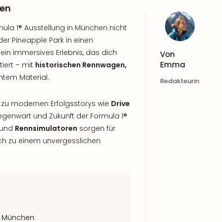
hen
mula 1® Ausstellung in München nicht
er Pineapple Park in einen
ein immersives Erlebnis, das dich
Von
Emma
tiert – mit
historischen Rennwagen,
htem Material.
Redakteurin
 zu modernen Erfolgsstorys wie
Drive
Gegenwart und Zukunft der Formula 1®
s und
Rennsimulatoren
sorgen für
 zu einem unvergesslichen
in München