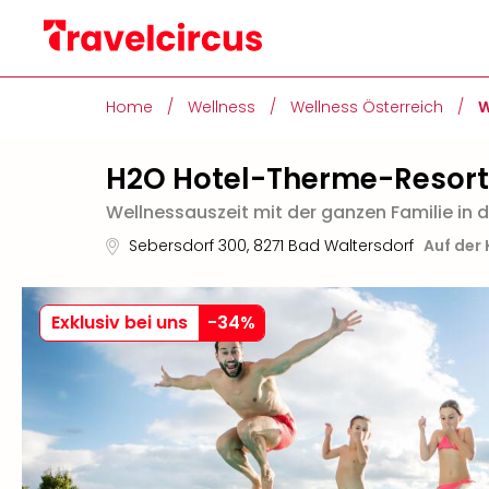
Home
/
Wellness
/
Wellness Österreich
/
W
H2O Hotel-Therme-Resort
Wellnessauszeit mit der ganzen Familie in 
Sebersdorf 300
,
8271
Bad Waltersdorf
Auf der
Exklusiv bei uns
-
34
%