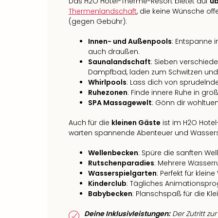
Das H2O Hotel-Therme-Resort bietet auf
üb
Thermenlandschaft
, die keine Wünsche offe
(gegen Gebühr):
Innen- und Außenpools
: Entspanne 
auch draußen.
Saunalandschaft
: Sieben verschied
Dampfbad, laden zum Schwitzen und 
Whirlpools
: Lass dich von sprudel
Ruhezonen
: Finde innere Ruhe in g
SPA Massagewelt
: Gönn dir wohltu
Auch für die
kleinen Gäste
ist im H2O Hote
warten spannende Abenteuer und Wasser
Wellenbecken
: Spüre die sanften Wel
Rutschenparadies
: Mehrere Wasserr
Wasserspielgarten
: Perfekt für klei
Kinderclub
: Tägliches Animationspro
Babybecken
: Planschspaß für die Kl
Deine Inklusivleistungen:
Der Zutritt z