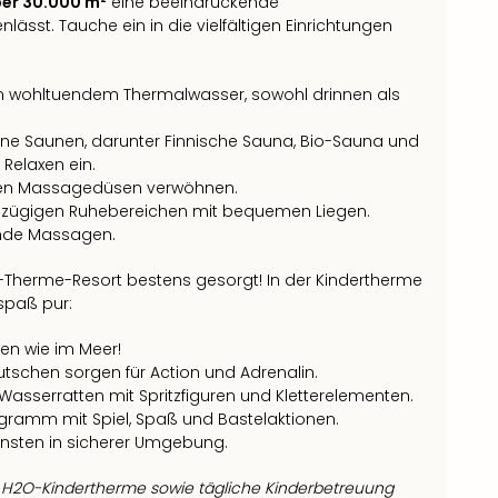
er 30.000 m²
eine beeindruckende
nlässt. Tauche ein in die vielfältigen Einrichtungen
in wohltuendem Thermalwasser, sowohl drinnen als
ene Saunen, darunter Finnische Sauna, Bio-Sauna und
Relaxen ein.
nden Massagedüsen verwöhnen.
roßzügigen Ruhebereichen mit bequemen Liegen.
ende Massagen.
l-Therme-Resort bestens gesorgt! In der Kindertherme
spaß pur:
len wie im Meer!
utschen sorgen für Action und Adrenalin.
ne Wasserratten mit Spritzfiguren und Kletterelementen.
gramm mit Spiel, Spaß und Bastelaktionen.
einsten in sicherer Umgebung.
ur H2O-Kindertherme sowie tägliche Kinderbetreuung