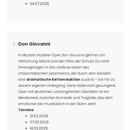
04.07.2026
Don Giovanni
In Mozarts düsterer Oper
Don Giovanni
geht es um
Verführung, Macht und den Preis der Schuld. Du wirst
hineingezogen in das rastlose Leben des
charismatischen Lebemanns, der durch sein Handeln
eine
dramatische Kettenreaktion
auslöst – bis hin zu
seinem eigenen Untergang. Diese italienisch gesungene
Oper mit deutschen und englischen Übertiteln ist ein
Meisterwerk zwischen Komödie und Tragödie, das dich
emotional wie musikalisch in den Bann zieht.
Termine:
21.02.2026
07.03.2026
14.03.2026