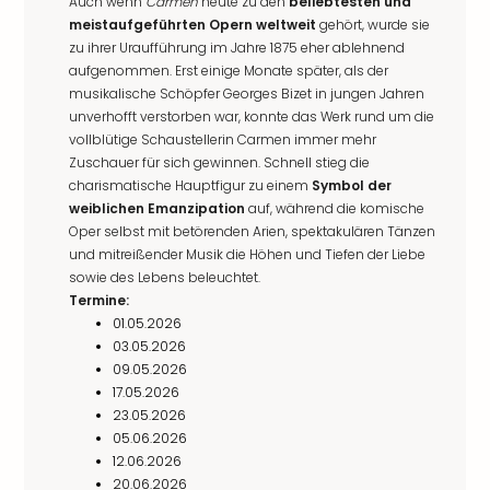
Auch wenn
Carmen
heute zu den
beliebtesten und
meistaufgeführten Opern weltweit
gehört, wurde sie
zu ihrer Uraufführung im Jahre 1875 eher ablehnend
aufgenommen. Erst einige Monate später, als der
musikalische Schöpfer Georges Bizet in jungen Jahren
unverhofft verstorben war, konnte das Werk rund um die
vollblütige Schaustellerin Carmen immer mehr
Zuschauer für sich gewinnen. Schnell stieg die
charismatische Hauptfigur zu einem
Symbol der
weiblichen Emanzipation
auf, während die komische
Oper selbst mit betörenden Arien, spektakulären Tänzen
und mitreißender Musik die Höhen und Tiefen der Liebe
sowie des Lebens beleuchtet.
Termine:
01.05.2026
03.05.2026
09.05.2026
17.05.2026
23.05.2026
05.06.2026
12.06.2026
20.06.2026