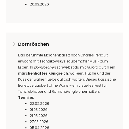
20.03.2026
Dornröschen
Das berühmte Märchenballett nach Charles Perrault
erwacht mit Tschaikowskys zauberhafter Musik zum
Leben. In
Dornröschen
schwebst du mit Aurora durch ein
märchenhaftes Königreich
, wo Feen, Flüche und der
Kuss der wahren Liebe auf dich warten. Dieses klassische
Ballett verzaubert ohne Worte – ein visuelles Fest für
Tanzliebhaber und Romantiker gleichermaßen.
Termine:
22.02.2026
01.03.2026
21.03.2026
27.03.2026
05.04.2026