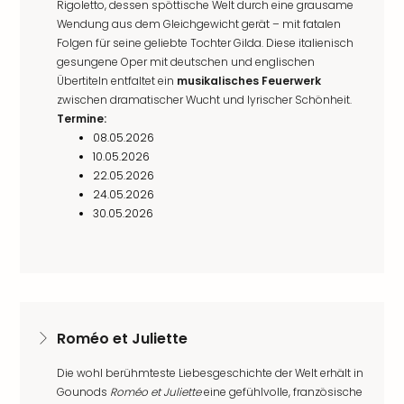
Rigoletto, dessen spöttische Welt durch eine grausame
Wendung aus dem Gleichgewicht gerät – mit fatalen
Folgen für seine geliebte Tochter Gilda. Diese italienisch
gesungene Oper mit deutschen und englischen
Übertiteln entfaltet ein
musikalisches Feuerwerk
zwischen dramatischer Wucht und lyrischer Schönheit.
Termine:
08.05.2026
10.05.2026
22.05.2026
24.05.2026
30.05.2026
Roméo et Juliette
Die wohl berühmteste Liebesgeschichte der Welt erhält in
Gounods
Roméo et Juliette
eine gefühlvolle, französische