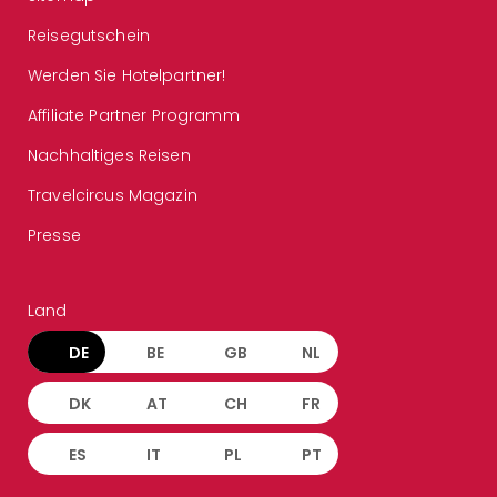
Reisegutschein
Werden Sie Hotelpartner!
Affiliate Partner Programm
Nachhaltiges Reisen
Travelcircus Magazin
Presse
Land
DE
BE
GB
NL
DK
AT
CH
FR
ES
IT
PL
PT