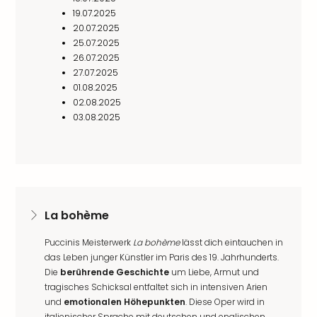
19.07.2025
20.07.2025
25.07.2025
26.07.2025
27.07.2025
01.08.2025
02.08.2025
03.08.2025
La bohème
Puccinis Meisterwerk
La bohème
lässt dich eintauchen in
das Leben junger Künstler im Paris des 19. Jahrhunderts.
Die
berührende Geschichte
um Liebe, Armut und
tragisches Schicksal entfaltet sich in intensiven Arien
und
emotionalen Höhepunkten
. Diese Oper wird in
italienischer Sprache mit deutschen und englischen