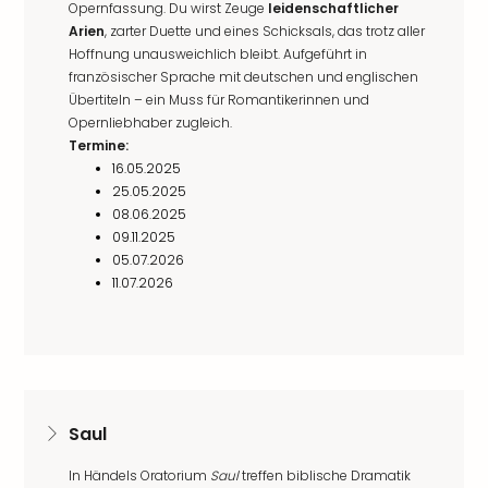
Opernfassung. Du wirst Zeuge
leidenschaftlicher
Arien
, zarter Duette und eines Schicksals, das trotz aller
Hoffnung unausweichlich bleibt. Aufgeführt in
französischer Sprache mit deutschen und englischen
Übertiteln – ein Muss für Romantikerinnen und
Opernliebhaber zugleich.
Termine:
16.05.2025
25.05.2025
08.06.2025
09.11.2025
05.07.2026
11.07.2026
Saul
In Händels Oratorium
Saul
treffen biblische Dramatik