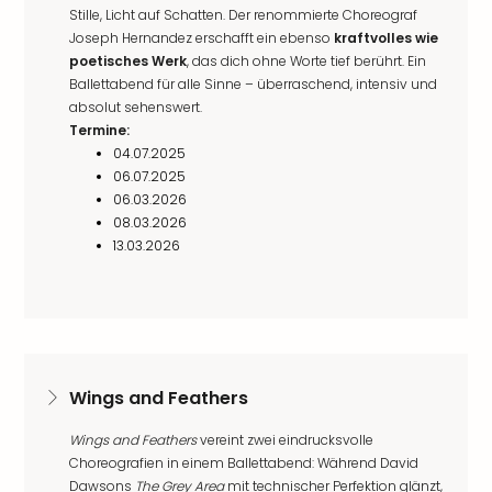
Stille, Licht auf Schatten. Der renommierte Choreograf
Joseph Hernandez erschafft ein ebenso
kraftvolles wie
poetisches Werk
, das dich ohne Worte tief berührt. Ein
Ballettabend für alle Sinne – überraschend, intensiv und
absolut sehenswert.
Termine:
04.07.2025
06.07.2025
06.03.2026
08.03.2026
13.03.2026
Wings and Feathers
Wings and Feathers
vereint zwei eindrucksvolle
Choreografien in einem Ballettabend: Während David
Dawsons
The Grey Area
mit technischer Perfektion glänzt,