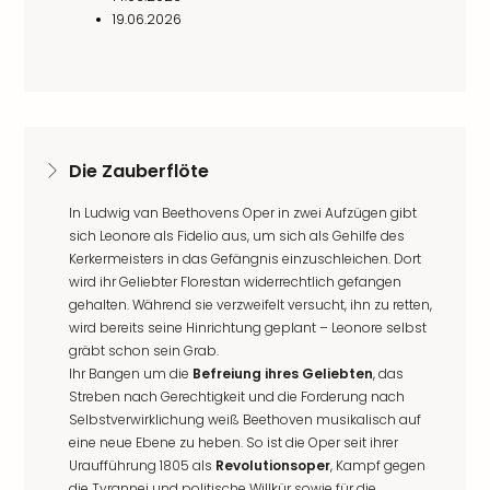
19.06.2026
Die Zauberflöte
In Ludwig van Beethovens Oper in zwei Aufzügen gibt
sich Leonore als Fidelio aus, um sich als Gehilfe des
Kerkermeisters in das Gefängnis einzuschleichen. Dort
wird ihr Geliebter Florestan widerrechtlich gefangen
gehalten. Während sie verzweifelt versucht, ihn zu retten,
wird bereits seine Hinrichtung geplant – Leonore selbst
gräbt schon sein Grab.
Ihr Bangen um die
Befreiung ihres Geliebten
, das
Streben nach Gerechtigkeit und die Forderung nach
Selbstverwirklichung weiß Beethoven musikalisch auf
eine neue Ebene zu heben. So ist die Oper seit ihrer
Uraufführung 1805 als
Revolutionsoper
, Kampf gegen
die Tyrannei und politische Willkür sowie für die