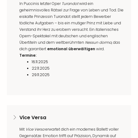
In Puccinis letzter Oper
Turandot
wird ein
geheimnisvolles Rätsel zur Frage von Leben und Tod. Die
eiskalte Prinzessin Turandot stellt jedem Bewerber
tödliche Aufgaben – bis ein mutiger Prinz mit Liebe und
Verstand ihr Herz zu erobern versucht. Ein italienisches
Opern-Spektakel mit deutschen und englischen
Übertiteln und dem weltberühmten
Nessun dorma
, das
dich garantiert
emotional überwältigen
wird.
Termine:
16.11.2025
22.11.2025
29.11.2025
Vice Versa
Mit
Vice Versa
erwartet dich ein modernes Ballett voller
Gegensätze: Emotion trifft auf Präzision, Dynamik auf