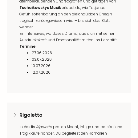
atemberaubenden Choreografien und getragen von
Tschaikowskys Musik
erlebst du, wie Tatjanas
Gefühlsoffenbarung an den gleichgültigen Onegin
tragisch zurückgewiesen wird – bis sich das Blatt
wendet.
Ein intensives, wortloses Drama, das dich mit seiner
Ausdruckskraft und Emotionalität mitten ins Herz trifft.
Termine:
27.06.2026
03.07.2026
10.07.2026
12.07.2026
Rigoletto
In Verdis
Rigoletto
prallen Macht, Intrige und persönliche
Tragik aufeinander. Du begleitest den Hofnarren