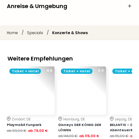
Anreise & Umgebung
/
/
Home
Specials
Konzerte & Shows
Weitere Empfehlungen
4.6
4.4
Ticket + Hotel
Ticket + Hotel
Ticket + Hot
Zirndorf, DE
Hamburg, DE
Leipzig, DE
Playmobil Funpark
Disneys DER KÖNIG DER
BELANTIS – Das
LÖWEN
AbenteuerReic
ab
99,00 €
ab
79,00 €
ab
144,00 €
ab
115,00 €
ab
115,00 €
ab
7