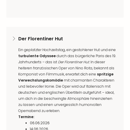
Der Florentiner Hut
Ein geplatzter Hochzeitstag, ein gestohlener Hut und eine
turbulente Odyssee
durch das bürgerliche Paris des 19.
Jahrhunderts – das ist
Der Florentiner Hut
. In dieser
heiteren französischen Oper von Nino Rota, bekannt als
Komponist von Filmmusik, erwartet dich eine
spritzige
Verwechslungskomödie
mit charmanten Charakteren
und liebevoller Ironie. Die Oper wird auf Italienisch mit
deutschen und englischen Übertiteln aufgeführt – ideal,
um dich in die beschwingte Atmosphäre hineinziehen
zu lassen und einen unvergesslich humorvollen
Opernabend zu erleben.
Termine:
06.06.2026
14.06.2026