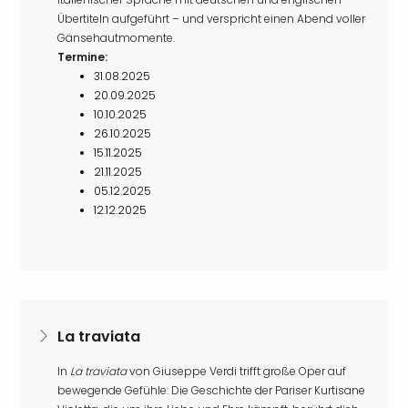
Übertiteln aufgeführt – und verspricht einen Abend voller
Gänsehautmomente.
Termine:
31.08.2025
20.09.2025
10.10.2025
26.10.2025
15.11.2025
21.11.2025
05.12.2025
12.12.2025
La traviata
In
La traviata
von Giuseppe Verdi trifft große Oper auf
bewegende Gefühle: Die Geschichte der Pariser Kurtisane