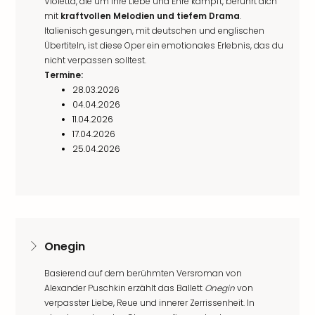
Violetta, die um ihre Liebe und Ehre kämpft, berührt dich
mit
kraftvollen Melodien und tiefem Drama
.
Italienisch gesungen, mit deutschen und englischen
Übertiteln, ist diese Oper ein emotionales Erlebnis, das du
nicht verpassen solltest.
Termine:
28.03.2026
04.04.2026
11.04.2026
17.04.2026
25.04.2026
Onegin
Basierend auf dem berühmten Versroman von
Alexander Puschkin erzählt das Ballett
Onegin
von
verpasster Liebe, Reue und innerer Zerrissenheit. In