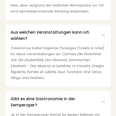
Nein, aber aufgrund der festlichen Atmosphäre vor Ort
wird dementsprechende Kleidung empfohlen.
Aus welchen Veranstaltungen kann ich
wählen?
Travelcircus bietet folgende Packages (Tickets & Hotel)
für diese Veranstaltungen an:
Carmen
,
Der Florentiner
Hut
,
Die Zauberflöte
,
Don Giovanni
,
Dornröschen
,
Elisabeth - Das Musical
,
La bohème
,
La traviata
,
Onegin
,
Rigoletto
,
Roméo et Juliette
,
Saul
,
Turandot
,
Vice Versa
,
Wings and Feathers
.
Gibt es eine Gastronomie in der
Semperoper?
Ja, in der Semperoper kannst du gegen Aufpreis vor