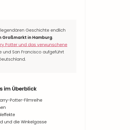
r legendären Geschichte endlich
m Großmarkt in Hamburg
.
rry Potter und das verwunschene
ne und San Francisco aufgeführt
Deutschland.
s im Überblick
arry-Potter-Filmreihe
nen
leffekte
ld und die Winkelgasse