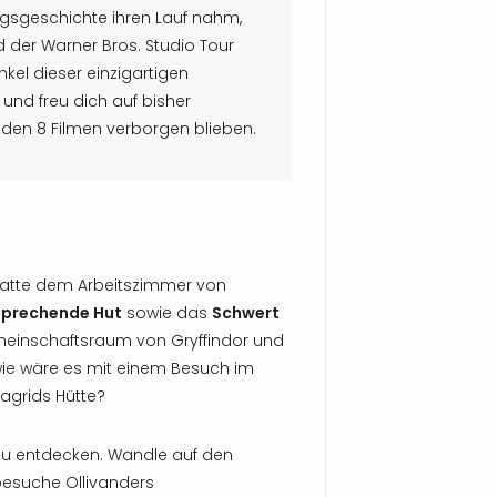
olgsgeschichte ihren Lauf nahm,
d der Warner Bros. Studio Tour
kel dieser einzigartigen
und freu dich auf bisher
n den 8 Filmen verborgen blieben.
tatte dem Arbeitszimmer von
Sprechende Hut
sowie das
Schwert
meinschaftsraum von Gryffindor und
 wie wäre es mit einem Besuch im
agrids Hütte?
zu entdecken. Wandle auf den
 besuche Ollivanders