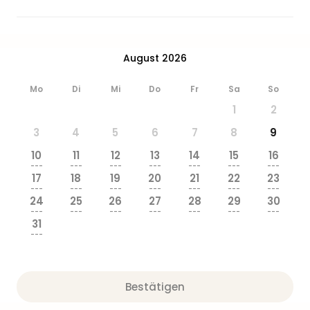
August 2026
Mo
Di
Mi
Do
Fr
Sa
So
1
2
3
4
5
6
7
8
9
10
11
12
13
14
15
16
---
---
---
---
---
---
---
17
18
19
20
21
22
23
---
---
---
---
---
---
---
24
25
26
27
28
29
30
---
---
---
---
---
---
---
31
---
Bestätigen