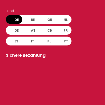
Land
DE
BE
GB
NL
DK
AT
CH
FR
ES
IT
PL
PT
Sichere Bezahlung