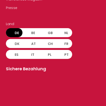
Presse
Land
DE
BE
GB
NL
DK
AT
CH
FR
ES
IT
PL
PT
Sichere Bezahlung