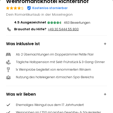
Weinromantikhotel Richtershof
s
Kostenlos stornierbar
Dein Romantikurlaub in der Moselregion
4.5
ausgezeichnet
463
Bewertungen
Brauchst du Hilfe?
+49 30 5444 55 800
Was inklusive ist
Ab 2 Übernachtungen im Doppelzimmer Petite Flair
Tägliche Halbpension mit Sekt-Frühstück & 3-Gang-Dinner
1x Weinprobe begleitet von renommierten Winzern
Nutzung des hoteleigenen römischen Spa-Bereichs
Was wir lieben
Ehemaliges Weingut aus dem 17. Jahrhundert
Weinproben im 1.700 m² großen Gewölbe- & Säulenkeller