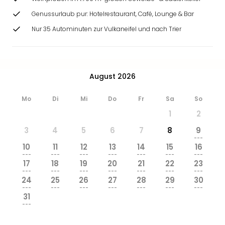
Genussurlaub pur: Hotelrestaurant, Café, Lounge & Bar
Nur 35 Autominuten zur Vulkaneifel und nach Trier
August 2026
Mo
Di
Mi
Do
Fr
Sa
So
1
2
3
4
5
6
7
8
9
---
10
11
12
13
14
15
16
---
---
---
---
---
---
---
17
18
19
20
21
22
23
---
---
---
---
---
---
---
24
25
26
27
28
29
30
---
---
---
---
---
---
---
31
---