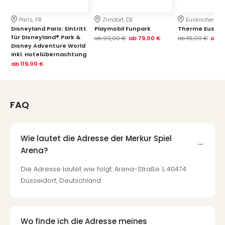
Paris, FR
Zirndorf, DE
Euskirchen, DE
Disneyland Paris: Eintritt
Playmobil Funpark
Therme Euskir
für Disneyland® Park &
ab
99,00 €
ab
79,00 €
ab
115,00 €
ab
7
Disney Adventure World
inkl. Hotelübernachtung
ab
119,00 €
FAQ
Wie lautet die Adresse der Merkur Spiel
Arena?
Die Adresse lautet wie folgt: Arena-Straße 1, 40474
Düsseldorf, Deutschland
Wo finde ich die Adresse meines