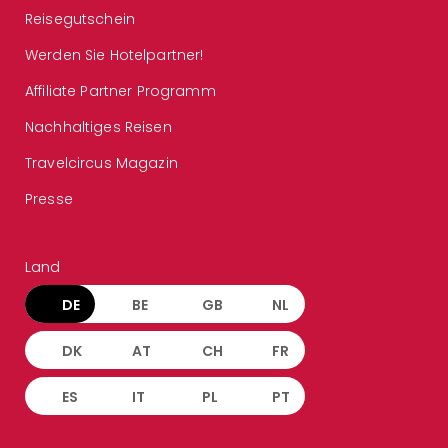
Reisegutschein
Werden Sie Hotelpartner!
Affiliate Partner Programm
Nachhaltiges Reisen
Travelcircus Magazin
Presse
Land
DE
BE
GB
NL
DK
AT
CH
FR
ES
IT
PL
PT