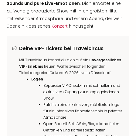
Sounds und pure Live-Emotionen
. Dich erwartet eine
aufwendig produzierte Show mit ihren größten Hits,
mitreißender Atmosphäre und einem Abend, der weit
über ein klassisches
Konzert
hinausgeht.
Deine VIP-Tickets bei Travelcircus
Mit Travelcircus kannst du dich auf ein
unvergessliches
VIP-Erlebnis
freuen. Wähle zwischen folgenden
Ticketkategorien für Karol G 2026 live in Düsseldorf:
Logen
Separater VIP Check-In mit schnellem und
exklusivem Zugang zur energiegeladenen
Show
Zutritt zu einer exklusiven, möblierten Loge
für ein intensives Konzerterlebnis in privater
Atmosphäre
Open Bar mit Sekt, Wein, Bier, alkoholfreien
Getränken und Kaffeespezialitäten