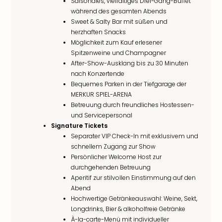
Saisonales, vielfältiges Drei-Gang-Buffet
während des gesamten Abends
Sweet & Salty Bar mit süßen und
herzhaften Snacks
Möglichkeit zum Kauf erlesener
Spitzenweine und Champagner
After-Show-Ausklang bis zu 30 Minuten
nach Konzertende
Bequemes Parken in der Tiefgarage der
MERKUR SPIEL-ARENA
Betreuung durch freundliches Hostessen-
und Servicepersonal
Signature Tickets
Separater VIP Check-In mit exklusivem und
schnellem Zugang zur Show
Persönlicher Welcome Host zur
durchgehenden Betreuung
Aperitif zur stilvollen Einstimmung auf den
Abend
Hochwertige Getränkeauswahl: Weine, Sekt,
Longdrinks, Bier & alkoholfreie Getränke
À-la-carte-Menü mit individueller