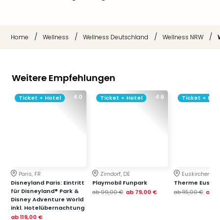
/
/
/
/
Home
Wellness
Wellness Deutschland
Wellness NRW
Weitere Empfehlungen
4.0
4.6
Ticket + Hotel
Ticket + Hotel
Ticket + Hot
Paris, FR
Zirndorf, DE
Euskirchen, DE
Disneyland Paris: Eintritt
Playmobil Funpark
Therme Euskir
für Disneyland® Park &
ab
99,00 €
ab
79,00 €
ab
115,00 €
ab
7
Disney Adventure World
inkl. Hotelübernachtung
ab
119,00 €