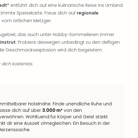
edt”
entführt dich auf eine kulinarische Reise ins Umland.
stimmte Speisekarte. Freue dich auf
regionale
l vom örtlichen Metzger.
ugebiet, das auch unter Hobby-Sommelieren immer
Unstrut
. Probiere deswegen unbedingt zu den deftigen
die Geschmacksexplosion wird dich begeistern.
 dich kostenlos.
n unmittelbarer Hotelnähe: Finde unendliche Ruhe und
asse dich auf über
3.000 m²
von den
verwöhnen. Wohltuend für Körper und Geist stärkt
dir eine Auszeit ohnegleichen: Ein Besuch in der
Herzenssache.