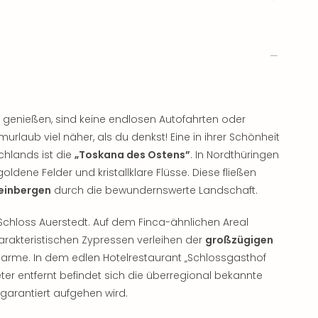
 zu genießen, sind keine endlosen Autofahrten oder
murlaub viel näher, als du denkst! Eine in ihrer Schönheit
hlands ist die
„Toskana des Ostens”
. In Nordthüringen
dene Felder und kristallklare Flüsse. Diese fließen
einbergen
durch die bewundernswerte Landschaft.
Schloss Auerstedt. Auf dem Finca-ähnlichen Areal
harakteristischen Zypressen verleihen der
großzügigen
harme. In dem edlen Hotelrestaurant „Schlossgasthof
eter entfernt befindet sich die überregional bekannte
garantiert aufgehen wird.