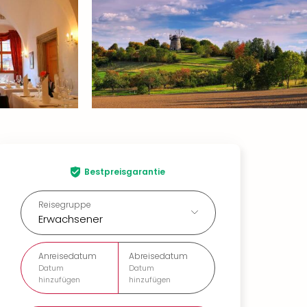
Bestpreisgarantie
Reisegruppe
Erwachsener
Anreisedatum
Abreisedatum
Datum
Datum
hinzufügen
hinzufügen