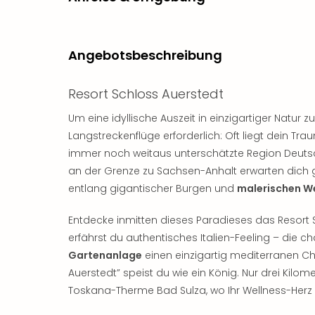
Angebotsbeschreibung
Resort Schloss Auerstedt
Um eine idyllische Auszeit in einzigartiger Natur
Langstreckenflüge erforderlich: Oft liegt dein Trau
immer noch weitaus unterschätzte Region Deutsc
an der Grenze zu Sachsen-Anhalt erwarten dich gol
entlang gigantischer Burgen und
malerischen W
Entdecke inmitten dieses Paradieses das Resort 
erfährst du authentisches Italien-Feeling – die c
Gartenanlage
einen einzigartig mediterranen C
Auerstedt” speist du wie ein König. Nur drei Kilom
Toskana-Therme Bad Sulza, wo Ihr Wellness-Herz 