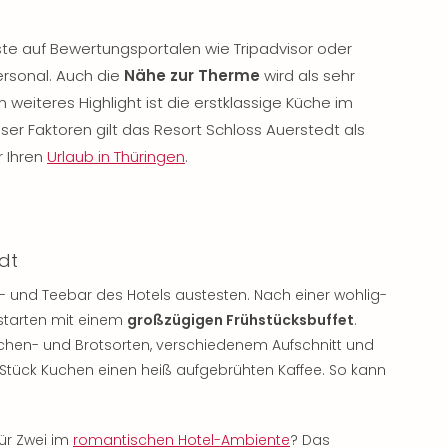
e auf Bewertungsportalen wie Tripadvisor oder
ersonal. Auch die
Nähe zur Therme
wird als sehr
eiteres Highlight ist die erstklassige Küche im
eser Faktoren gilt das Resort Schloss Auerstedt als
r Ihren
Urlaub in Thüringen
.
dt
fee- und Teebar des Hotels austesten. Nach einer wohlig-
tarten mit einem
großzügigen Frühstücksbuffet
.
chen- und Brotsorten, verschiedenem Aufschnitt und
Stück Kuchen einen heiß aufgebrühten Kaffee. So kann
für Zwei im
romantischen Hotel-Ambiente
? Das