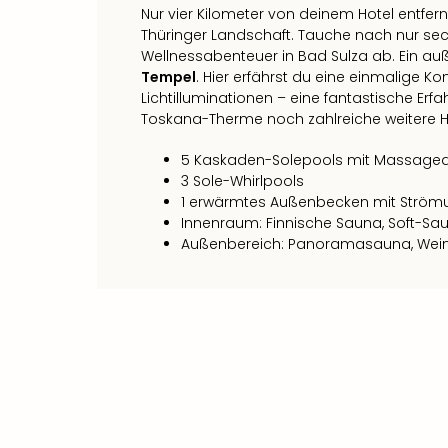
Nur vier Kilometer von deinem Hotel entfer
Thüringer Landschaft. Tauche nach nur se
Wellnessabenteuer in Bad Sulza ab. Ein auß
Tempel
. Hier erfährst du eine einmalige 
Lichtilluminationen – eine fantastische Erfa
Toskana-Therme noch zahlreiche weitere Hi
5 Kaskaden-Solepools mit Massag
3 Sole-Whirlpools
1 erwärmtes Außenbecken mit Ström
Innenraum: Finnische Sauna, Soft-S
Außenbereich: Panoramasauna, Wei