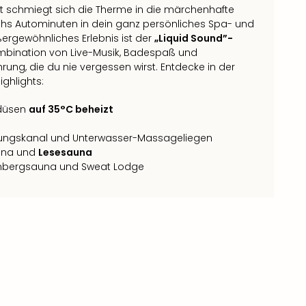
nt schmiegt sich die Therme in die märchenhafte
chs Autominuten in dein ganz persönliches Spa- und
ergewöhnliches Erlebnis ist der
„Liquid Sound”-
Kombination von Live-Musik, Badespaß und
hrung, die du nie vergessen wirst. Entdecke in der
ghlights:
edüsen
auf 35°C beheizt
ungskanal und Unterwasser-Massageliegen
auna und
Lesesauna
nbergsauna und Sweat Lodge