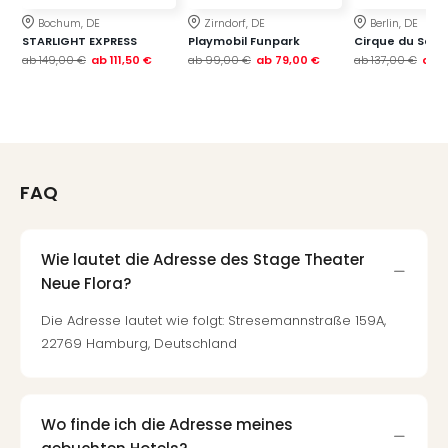
Bochum, DE
Zirndorf, DE
Berlin, DE
STARLIGHT EXPRESS
Playmobil Funpark
Cirque du Soleil
ab
149,00 €
ab
111,50 €
ab
99,00 €
ab
79,00 €
ab
137,00 €
ab
1
FAQ
Wie lautet die Adresse des Stage Theater
Neue Flora?
Die Adresse lautet wie folgt: Stresemannstraße 159A,
22769 Hamburg, Deutschland
Wo finde ich die Adresse meines