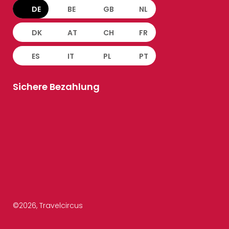
DE
BE
GB
NL
DK
AT
CH
FR
ES
IT
PL
PT
Sichere Bezahlung
©
2026
, Travelcircus