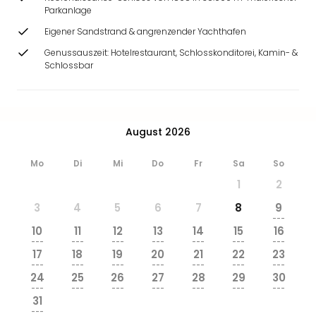
Parkanlage
Eigener Sandstrand & angrenzender Yachthafen
Genussauszeit: Hotelrestaurant, Schlosskonditorei, Kamin- &
Schlossbar
August 2026
Mo
Di
Mi
Do
Fr
Sa
So
1
2
3
4
5
6
7
8
9
---
10
11
12
13
14
15
16
---
---
---
---
---
---
---
17
18
19
20
21
22
23
---
---
---
---
---
---
---
24
25
26
27
28
29
30
---
---
---
---
---
---
---
31
---