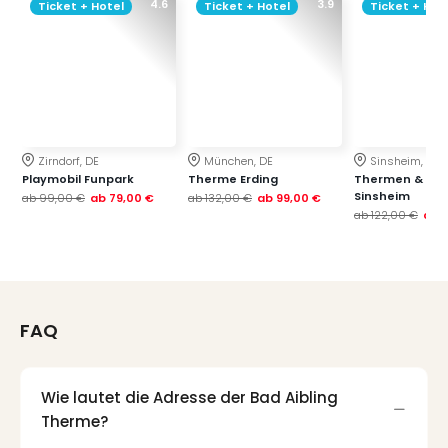
4.6
3.9
Ticket + Hotel
Ticket + Hotel
Ticket + Hot
Zirndorf, DE
München, DE
Sinsheim, DE
Playmobil Funpark
Therme Erding
Thermen & Bad
Sinsheim
ab
99,00 €
ab
79,00 €
ab
132,00 €
ab
99,00 €
ab
122,00 €
ab
FAQ
Wie lautet die Adresse der Bad Aibling
Therme?