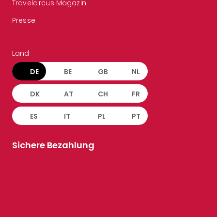
Travelcircus Magazin
Presse
Land
DE
BE
GB
NL
DK
AT
CH
FR
ES
IT
PL
PT
Sichere Bezahlung