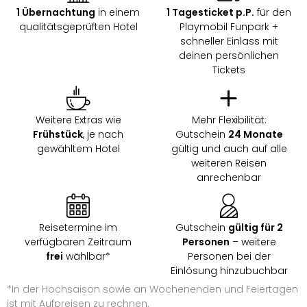
1 Übernachtung
in einem
1 Tagesticket p.P.
für den
qualitätsgeprüften Hotel
Playmobil Funpark +
schneller Einlass mit
deinen persönlichen
Tickets
Weitere Extras wie
Mehr Flexibilität:
Frühstück
, je nach
Gutschein
24 Monate
gewähltem Hotel
gültig und auch auf alle
weiteren Reisen
anrechenbar
Reisetermine im
Gutschein
gültig für 2
verfügbaren Zeitraum
Personen
– weitere
frei
wählbar*
Personen bei der
Einlösung hinzubuchbar
*In der Hochsaison sowie an Wochenenden und Feiertagen
ist mit Aufpreisen zu rechnen.