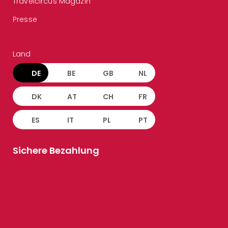
Travelcircus Magazin
Presse
Land
DE
BE
GB
NL
DK
AT
CH
FR
ES
IT
PL
PT
Sichere Bezahlung