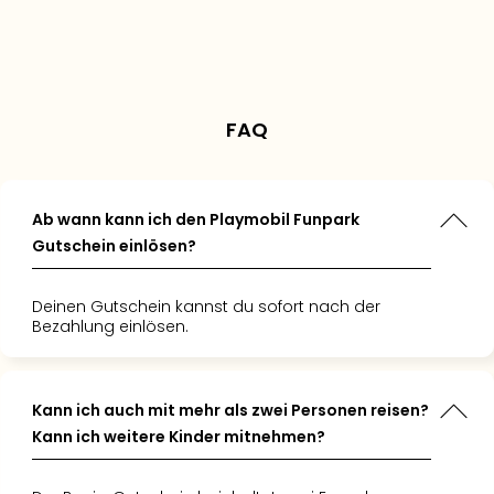
al von deiner Reise!
von
ategorien
attraktiven
.
Personen sehen sich das
Funpark
t perfekt
roßer
en für Kinder
.
Angebot gerade an
r 2-
Kinder
-Fan und
ochter
Vor allem
konnte
a
hriger
as innere
s die
e großen
n mir
h auch für
. Die
FAQ
nachtungen
ährige
war
, konnten
ren einige
iert und
em Besuch
en dabei."
gepasst.
n
velcircus!"
Ab wann kann ich den Playmobil Funpark
laub
Gutschein einlösen?
op!"
Deinen Gutschein kannst du sofort nach der
Bezahlung einlösen.
Kann ich auch mit mehr als zwei Personen reisen?
Kann ich weitere Kinder mitnehmen?